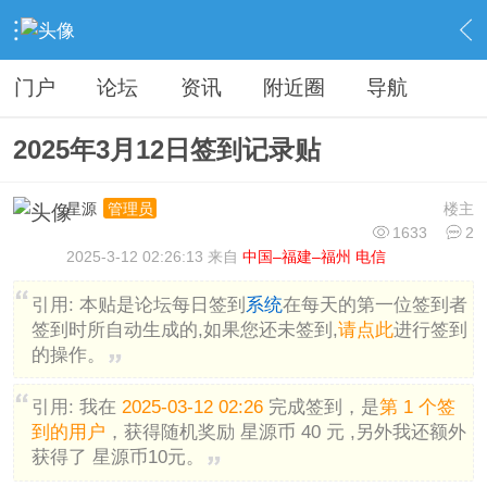
›
分类信息
›
广告灌水
›
内容
门户
论坛
资讯
附近圈
导航
2025年3月12日签到记录贴
星源
楼主
管理员
1633
2
2025-3-12 02:26:13 来自
中国–福建–福州 电信
引用:
本贴是论坛每日签到
系统
在每天的第一位签到者
签到时所自动生成的,如果您还未签到,
请点此
进行签到
的操作。
引用:
我在
2025-03-12 02:26
完成签到，是
第 1 个签
到的用户
，获得随机奖励 星源币 40 元 ,另外我还额外
获得了 星源币10元。