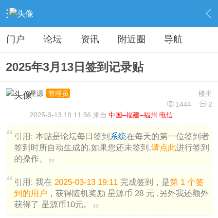
›
分类信息
›
广告灌水
›
内容
门户
论坛
资讯
附近圈
导航
2025年3月13日签到记录贴
星源
楼主
管理员
1444
2
2025-3-13 19:11:56 来自
中国–福建–福州 电信
引用:
本贴是论坛每日签到
系统
在每天的第一位签到者
签到时所自动生成的,如果您还未签到,
请点此
进行签到
的操作。
引用:
我在
2025-03-13 19:11
完成签到，是
第 1 个签
到的用户
，获得随机奖励 星源币 28 元 ,另外我还额外
获得了 星源币10元。