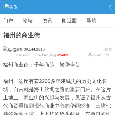
›
分类信息
›
悬赏问答
›
内容
门户
论坛
资讯
附近圈
导航
福州的商业街
游客
39.144.251.x
楼主
2025-3-20 09:49:42 来自
Invalid
1742
1
福州商业街：千年商脉，繁华今昔
福州，这座有着2200多年建城史的历史文化名
城，自古就是海上丝绸之路的重要门户。在这片
土地上，商业街的兴起与发展，见证了福州从古
代商贸重镇到现代商业中心的华丽蜕变。三坊七
巷的深宅大院、上下杭的码头商号、东街口的现