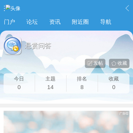
›
分类信息
›
悬赏问答
门户
论坛
资讯
附近圈
导航
悬赏问答
发帖
收藏
今日
主题
排名
收藏
0
14
8
0