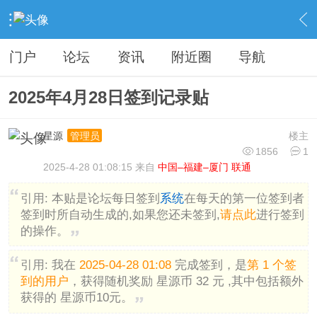
›
分类信息
›
广告灌水
›
内容
门户
论坛
资讯
附近圈
导航
2025年4月28日签到记录贴
星源
楼主
管理员
1856
1
2025-4-28 01:08:15 来自
中国–福建–厦门 联通
引用:
本贴是论坛每日签到
系统
在每天的第一位签到者
签到时所自动生成的,如果您还未签到,
请点此
进行签到
的操作。
引用:
我在
2025-04-28 01:08
完成签到，是
第 1 个签
到的用户
，获得随机奖励 星源币 32 元 ,其中包括额外
获得的 星源币10元。