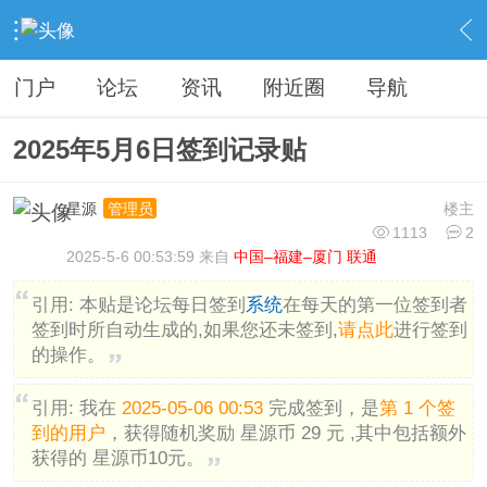
›
分类信息
›
广告灌水
›
内容
门户
论坛
资讯
附近圈
导航
2025年5月6日签到记录贴
星源
楼主
管理员
1113
2
2025-5-6 00:53:59 来自
中国–福建–厦门 联通
引用:
本贴是论坛每日签到
系统
在每天的第一位签到者
签到时所自动生成的,如果您还未签到,
请点此
进行签到
的操作。
引用:
我在
2025-05-06 00:53
完成签到，是
第 1 个签
到的用户
，获得随机奖励 星源币 29 元 ,其中包括额外
获得的 星源币10元。