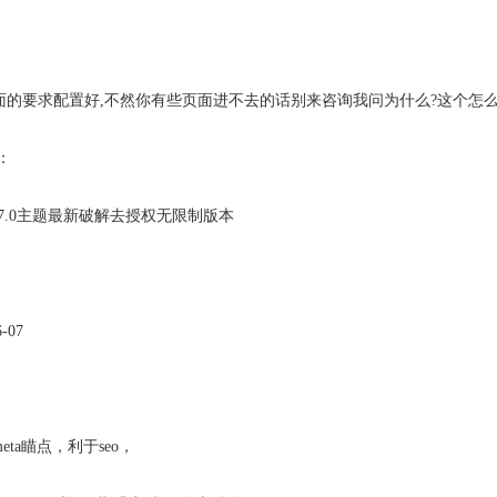
面的要求配置好,不然你有些页面进不去的话别来咨询我问为什么?这个怎
：
ProV7.0主题最新破解去授权无限制版本
6-07
ta瞄点，利于seo，