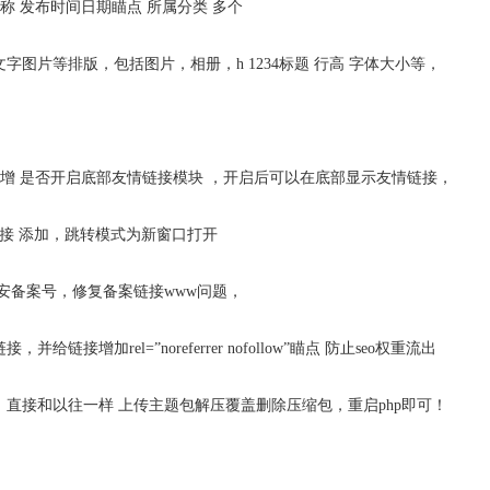
昵称 发布时间日期瞄点 所属分类 多个
字图片等排版，包括图片，相册，h 1234标题 行高 字体大小等，
新增 是否开启底部友情链接模块 ，开启后可以在底部显示友情链接，
链接 添加，跳转模式为新窗口打开
安备案号，修复备案链接www问题，
给链接增加rel=”noreferrer nofollow”瞄点 防止seo权重流出
直接和以往一样 上传主题包解压覆盖删除压缩包，重启php即可！