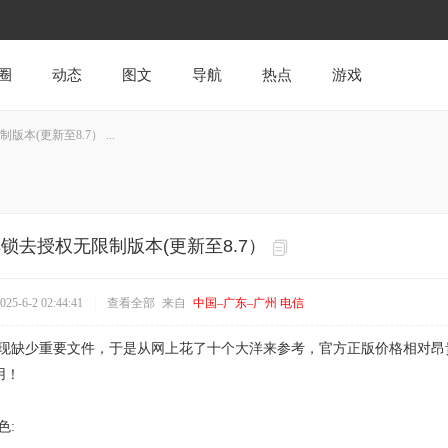
圈
动态
图文
导航
热点
游戏
本(更新至8.7） ...
解锁去授权无限制版本(更新至8.7）
5-6-2 02:44:41
|
查看全部
来自
中国–广东–广州 电信
现缺少重要文件，于是从网上花了十个大洋来参考，官方正版价格相对昂贵。
用！
色: