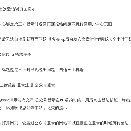
超出次数错误页面提示
中心绑定第三方登录时返回页面报错问题不跳转回用户中心页面
后无法自动刷新页面问题 修复在wp后台发布文章时时间戳差8个小时问
换速度 无需转圈圈
，标题超过三行时出现溢出问题，自适应手机端
主题设置-登录注册-公众号登录
在ripro演示站有文章 公众号登录在PC端的时候，用后点击登陆按钮，
息，比如欢迎您登录本站，之类的提示
内打开网页，设置过公众号登录的
网站
可以直接正在登录的时候跳转登陆