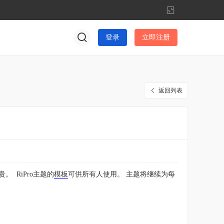
切
换
到
登录
立即注册
窄
版
返回列表
 RiPro主题的
模板
可供所有人使用。 主题将继续为每