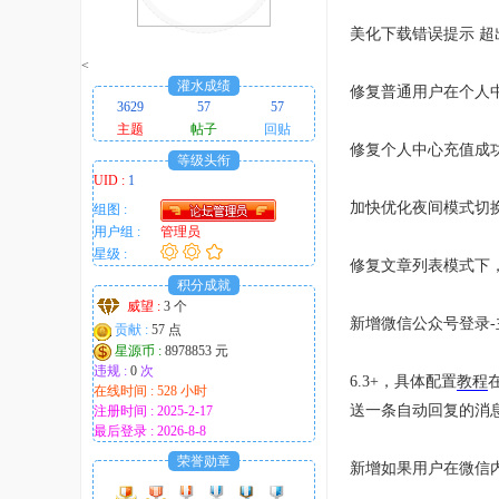
趣
美化下载错误提示 
的
<
！
灌水成绩
修复普通用户在个人
3629
57
57
主题
帖子
回贴
修复个人中心充值成功
等级头衔
UID :
1
加快优化夜间模式切
组图 :
用户组 :
管理员
星级 :
修复文章列表模式下
积分成就
威望 :
3 个
新增微信公众号登录-
贡献 :
57 点
星源币 :
8978853 元
违规 :
0
次
6.3+，具体配置
教程
在线时间 : 528 小时
送一条自动回复的消
注册时间 : 2025-2-17
最后登录 : 2026-8-8
荣誉勋章
新增如果用户在微信