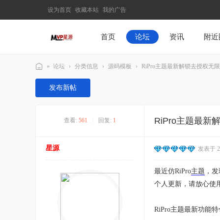
设为首页
收藏本站
我的广告
首页
论坛
资讯
附近
»
论坛
›
分类信息
›
源码模板
›
RiPro主题最新解锁去授权无限制版
M
发布新帖
V
P
RiPro主题最新
查看:
561
|
回复:
1
星
源
星源
发表于 202
–
发
最近仿RiPro
主题
，发
现
个人更新，请放心使
最
有
RiPro主题最新功能特