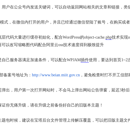
，用户在公众号内发送关键词，可以自动返回网站相关的文章和链接，类
模式，在微信内打开的用户，并且已经通过微信登陆了账号，在购买或者
码大量进行缓存初始化，配合WordPress的object-cache.
php
技术实现o
题可以改写缩略图代码配合阿里云oss技术速度得到极致提升
自己服务器满足加速条件，可以配合WPJAM
插件
使用，要达到首页1~
站底部备案号地址为：
http://www.beian.miit.gov.cn
，避免检查时打不开工信部
迟弹出，用户第一次打开网站时，不会马上弹出网站公告弹窗，延迟3秒
保证你无痛升级，请在升级之前备份好自己的旧版本主题！
题包时候，建议在宝塔后台文件管理上传解压覆盖，可以把旧版主题文件目录重