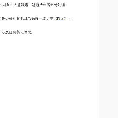
，如因自己大意泄露主题包严重者封号处理！
限是否都和其他目录保持一致，重启
PHP
即可！
不涉及任何美化修改。