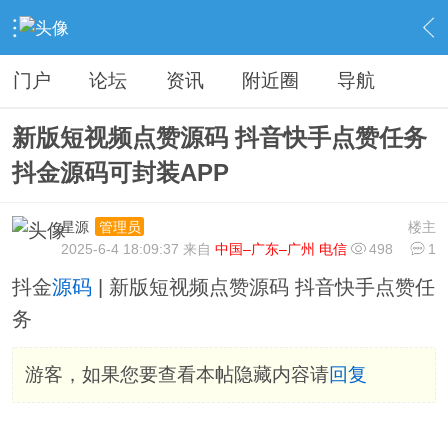
›
分类信息
›
源码模板
›
内容
门户
论坛
资讯
附近圈
导航
新版短视频点赞源码 抖音快手点赞任务
抖金源码可封装APP
星源
楼主
管理员
2025-6-4 18:09:37 来自
中国–广东–广州 电信
498
1
抖金
源码
| 新版短视频点赞源码 抖音快手点赞任
务
游客，如果您要查看本帖隐藏内容请
回复