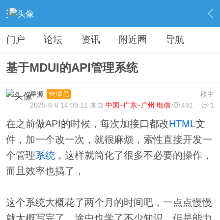
›
分类信息
›
源码模板
›
内容
门户
论坛
资讯
附近圈
导航
基于MDUI的API管理系统
星源
楼主
管理员
2025-6-6 14:09:11 来自
中国–广东–广州 电信
491
1
在之前做API的时候，每次加接口都改
HTML
文
件，加一个改一次，就很麻烦，索性直接开发一
个管理
系统
，这样就简化了很多不必要的操作，
而且效率也搞了，
这个系统大概花了两个月的时间吧，一点点慢慢
就大概写完了，途中也学了不少知识，但是能力