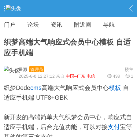
›
分类信息
›
源码模板
›
内容
门户
论坛
资讯
附近圈
导航
织梦高端大气响应式会员中心模板 自适
应手机端
星源
楼主
管理员
2025-6-8 12:27:12 来自
中国–广东 电信
499
1
织梦Dede
cms
高端大气响应式会员中心
模板
自
适应手机端 UTF8+GBK
新开发的高端简单大气织梦会员中心，响应式自
适应手机端，后台充值功能，可以对接
支付
宝等
其他的第三方支付