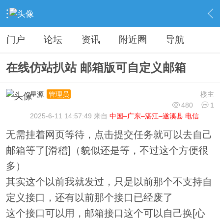
›
分类信息
›
源码模板
›
内容
门户
论坛
资讯
附近圈
导航
在线仿站扒站 邮箱版可自定义邮箱
星源
楼主
管理员
480
1
2025-6-11 14:57:49 来自
中国–广东–湛江–遂溪县 电信
无需挂着网页等待，点击提交任务就可以去自己
邮箱等了[滑稽]（貌似还是等，不过这个方便很
多）
其实这个以前我就发过，只是以前那个不支持自
定义接口，还有以前那个接口已经废了
这个接口可以用，邮箱接口这个可以自己换[心