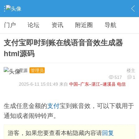
›
分类信息
›
源码模板
›
内容
门户
论坛
资讯
附近圈
导航
支付宝即时到账在线语音音效生成器
html源码
星源
楼主
管理员
517
1
2025-6-11 15:01:49 来自
中国–广东–湛江–遂溪县 电信
生成任意金额的
支付
宝到账音效，可以下载用于
通知或者闹钟铃声。
游客，如果您要查看本帖隐藏内容请
回复