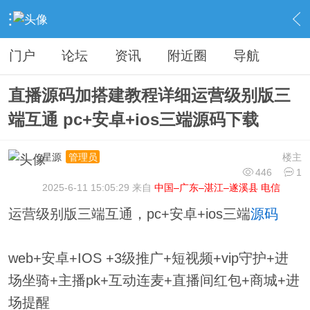
›
分类信息
›
源码模板
›
内容
门户
论坛
资讯
附近圈
导航
直播源码加搭建教程详细运营级别版三
端互通 pc+安卓+ios三端源码下载
星源
楼主
管理员
446
1
2025-6-11 15:05:29 来自
中国–广东–湛江–遂溪县 电信
运营级别版三端互通，pc+安卓+ios三端
源码
web+安卓+IOS +3级推广+短视频+vip守护+进
场坐骑+主播pk+互动连麦+直播间红包+商城+进
场提醒