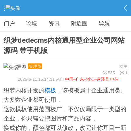
›
分类信息
›
源码模板
›
内容
门户
论坛
资讯
附近圈
导航
织梦dedecms内核通用型企业公司网站
源码 带手机版
星源
楼主
管理员
535
1
2025-6-11 15:14:31 来自
中国–广东–湛江–遂溪县 电信
织梦内核开发的
模板
，该模板属于企业通用类、
大多数企业都可使用，
这款模板使用范围极广，不仅仅局限于一类型的
企业，你只需要把图片和产品内容，
换成你的，颜色都可以修改，改完让你耳目一新