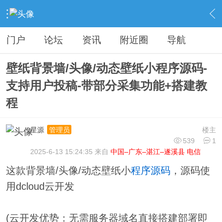
›
分类信息
›
源码模板
›
内容
门户
论坛
资讯
附近圈
导航
壁纸背景墙/头像/动态壁纸小程序源码-
支持用户投稿-带部分采集功能+搭建教
程
星源
楼主
管理员
539
1
2025-6-13 15:24:35 来自
中国–广东–湛江–遂溪县 电信
这款背景墙/头像/动态壁纸小
程序
源码
，源码使
用dcloud云开发
(云开发优势：无需服务器域名直接搭建部署即