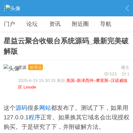
›
分类信息
›
源码模板
›
内容
门户
论坛
资讯
附近圈
导航
星益云聚合收银台系统源码_最新完美破
解版
星源
楼主
管理员
523
1
2025-6-15 15:30:33 来自
美国–新泽西州–摩里斯–汉诺威镇
区 Linode
这个
源码
很多
网站
都发布了。测试了下，如果用
127.0.0.1
程序
正常。如果换其它域名会出现授权
购买。于是研究了下，并附破解方法。