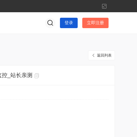
切
换
到
登录
立即注册
窄
版
返回列表
监控_站长亲测