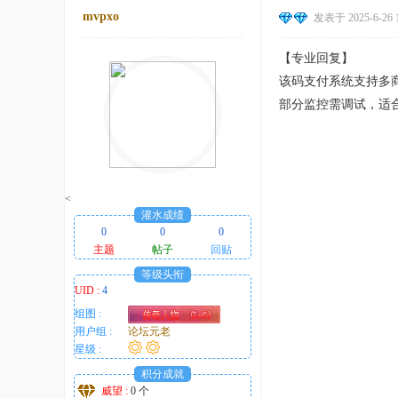
mvpxo
发表于 2025-6-26 1
【专业回复】
该码支付系统支持多商
部分监控需调试，适
<
灌水成绩
0
0
0
主题
帖子
回贴
等级头衔
UID :
4
组图 :
用户组 :
论坛元老
星级 :
积分成就
威望 :
0 个