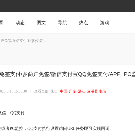
圈
动态
图文
导航
热点
游戏
免签/微信支付宝QQ免签 ...
免签支付/多商户免签/微信支付宝QQ免签支付/APP+PC
5-6-15 15:33:30
|
查看全部
来自
中国–广东–湛江–遂溪县 电信
微信、QQ支付
控或者PC监控，QQ支付执行设置访问URL任务即可实现回调