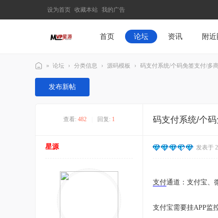
设为首页
收藏本站
我的广告
首页
论坛
资讯
附近
»
论坛
›
分类信息
›
源码模板
›
码支付系统/个码免签支付/多商户
M
发布新帖
V
P
码支付系统/个码
查看:
482
|
回复:
1
星
源
星源
发表于 202
–
发
现
支付
通道：支付宝、
最
有
支付宝需要挂APP监