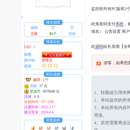
趣
监控软件有PC版和2
的
<
！
灌水成绩
此免签码支付
系统
，
3629
57
57
域名） 公告设置 商
主题
帖子
回贴
等级头衔
此
源码
站长亲测【全
UID :
1
组图 :
用户组 :
管理员
游客，如果您
星级 :
积分成就
威望 :
3 个
贡献 :
57 点
星源币 :
8978848 元
1、转载或引用本网
违规 :
0
次
2、本站提供的所
在线时间 : 527 小时
注册时间 : 2025-2-17
3、本站所有内容
最后登录 : 2026-8-6
用途。
荣誉勋章
4、若您需要商业