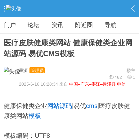
›
分类信息
›
源码模板
›
内容
门户
论坛
资讯
附近圈
导航
医疗皮肤健康类网站 健康保健类企业网
站源码 易优CMS模板
星源
楼主
管理员
462
1
2025-6-16 10:28:34 来自
中国–广东–湛江–遂溪县 电信
健康保健类企业
网站
源码
|易优
cms
|医疗皮肤健
康类网站
模板
模板编码：UTF8