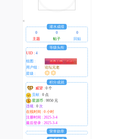
<
灌水成绩
0
0
0
主题
帖子
回贴
等级头衔
UID :
4
组图 :
用户组 :
论坛元老
星级 :
积分成就
威望 :
0 个
贡献 :
0 点
星源币 :
9950 元
违规 :
0
次
在线时间 : 0 小时
注册时间 : 2025-3-4
最后登录 : 2025-3-4
荣誉勋章