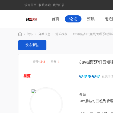
设为首页
收藏本站
我的广告
首页
论坛
资讯
附近
»
论坛
›
分类信息
›
源码模板
›
Java蘑菇钉云签到管理系统源
M
发布新帖
V
P
Java蘑菇钉云
查看:
548
|
回复:
1
星
源
星源
发表于 202
–
发
现
介绍：
最
Java蘑菇钉云签到管
有