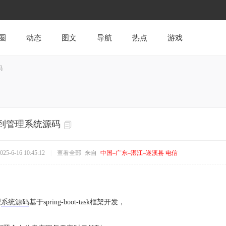
圈
动态
图文
导航
热点
游戏
码
签到管理系统源码
5-6-16 10:45:12
|
查看全部
来自
中国–广东–湛江–遂溪县 电信
理
系统
源码
基于spring-boot-task框架开发，