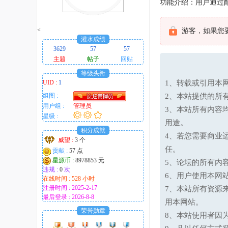
功能介绍：用户通过
趣
的
<
游客，如果您
！
灌水成绩
3629
57
57
主题
帖子
回贴
等级头衔
UID :
1
1、转载或引用本网
组图 :
2、本站提供的所
用户组 :
管理员
3、本站所有内容
星级 :
用途。
积分成就
4、若您需要商业
威望 :
3 个
任。
贡献 :
57 点
星源币 :
8978853 元
5、论坛的所有内
违规 :
0
次
6、用户使用本网
在线时间 : 528 小时
注册时间 : 2025-2-17
7、本站所有资源
最后登录 : 2026-8-8
用本网站。
荣誉勋章
8、本站使用者因