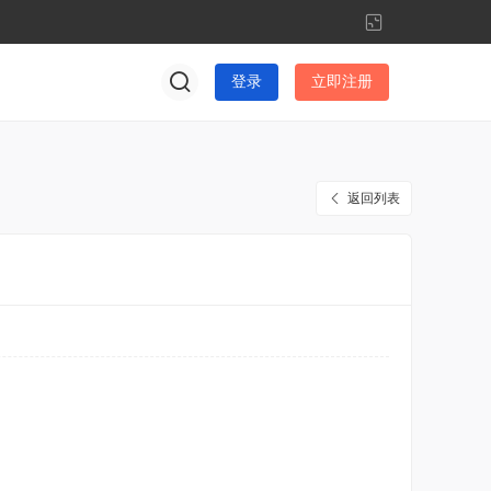
切
换
到
登录
立即注册
窄
版
返回列表