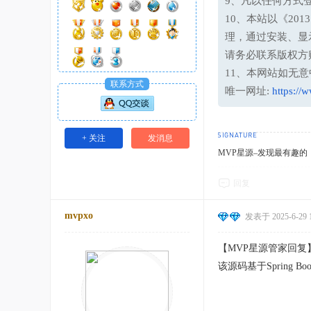
9、凡以任何方式
10、本站以《20
理，通过安装、显
请务必联系版权方
11、本网站如无
联系方式
唯一网址:
https://
+ 关注
发消息
MVP星源–发现最有趣的！http
回复
mvpxo
发表于 2025-6-29 1
【MVP星源管家回
该源码基于Sprin