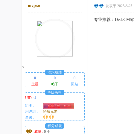
mvpxo
发表于 2025-6-25 1
专业推荐：Dede
<
灌水成绩
0
0
0
主题
帖子
回贴
等级头衔
UID :
4
组图 :
用户组 :
论坛元老
星级 :
积分成就
威望 :
0 个