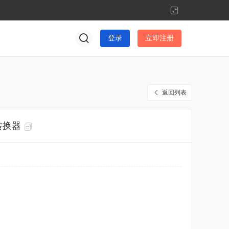
切
换
到
登录
立即注册
窄
版
返回列表
转换器