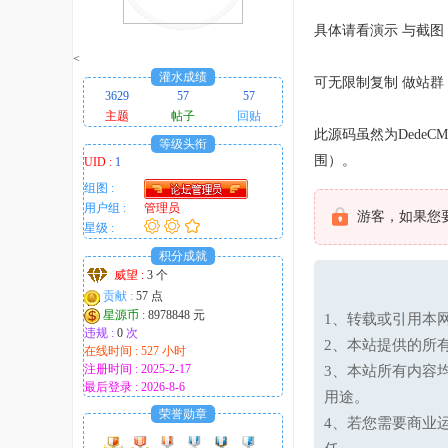
趣
具体请看演示 与截图
的
<
！
灌水成绩
可无限制复制 做站群
3629
57
57
主题
帖子
回贴
此源码虽然为Dede
等级头衔
围）。
UID :
1
组图 :
用户组 :
管理员
游客，如果您
星级 :
积分成就
威望 :
3 个
贡献 :
57 点
星源币 :
8978848 元
1、转载或引用本网
违规 :
0
次
2、本站提供的所
在线时间 : 527 小时
注册时间 : 2025-2-17
3、本站所有内容
最后登录 : 2026-8-6
用途。
荣誉勋章
4、若您需要商业