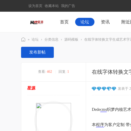
设为首页
收藏本站
我的广告
首页
论坛
资讯
附近
»
论坛
›
分类信息
›
源码模板
›
在线字体转换文字生成艺术字系统
M
发布新帖
V
P
在线字体转换文
查看:
462
|
回复:
1
星
源
星源
发表于 202
–
发
现
Dede
cms
织梦内核艺
最
有
本
程序
为客户定制 带