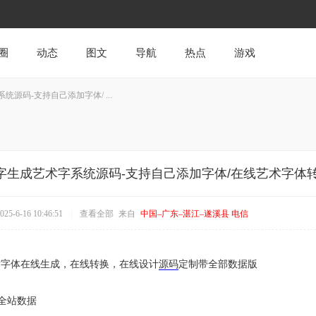
圈
动态
图文
导航
热点
游戏
源码-支持自己添加字体/ ...
字生成艺术字系统源码-支持自己添加字体/在线艺术字体
5-6-16 10:46:51
|
查看全部
来自
中国–广东–湛江–遂溪县 电信
术字体在线生成，在线转换，在线设计
源码
定制带全部数据版
全站数据