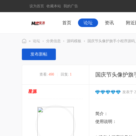
设为首页
收藏本站
我的广告
首页
论坛
资讯
附近
»
论坛
›
分类信息
›
源码模板
›
国庆节头像护旗手小程序源码
M
发布新帖
V
P
国庆节头像护旗
查看:
490
|
回复:
1
星
源
星源
发表于 202
–
发
现
简介：
最
使用说明：
有