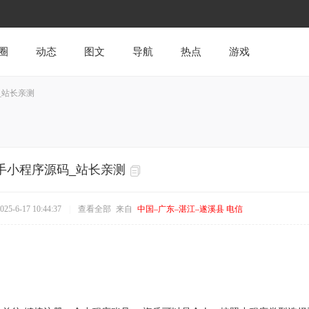
圈
动态
图文
导航
热点
游戏
_站长亲测
手小程序源码_站长亲测
5-6-17 10:44:37
|
查看全部
来自
中国–广东–湛江–遂溪县 电信