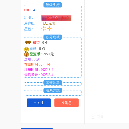
等级头衔
UID :
4
组图 :
用户组 :
论坛元老
星级 :
积分成就
威望 :
0 个
贡献 :
0 点
星源币 :
9950 元
违规 :
0
次
在线时间 : 0 小时
注册时间 : 2025-3-4
最后登录 : 2025-3-4
荣誉勋章
联系方式
+ 关注
发消息
回复