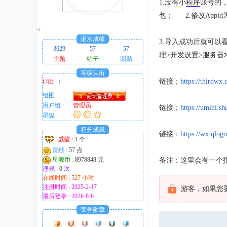
1.没有小
程序
账号的
趣
包； 2.修改App
的
<
！
灌水成绩
3.导入成功后就可
3629
57
57
理>开发设置>服务器域名
主题
帖子
回贴
等级头衔
链接；
https://thirdwx.
UID :
1
组图 :
用户组 :
管理员
链接；
https://umini.sh
星级 :
积分成就
链接：
https://wx.qlogo
威望 :
3 个
贡献 :
57 点
星源币 :
8978848 元
备注：这里会有一个
违规 :
0
次
在线时间 : 527 小时
注册时间 : 2025-2-17
游客，如果您
最后登录 : 2026-8-6
荣誉勋章