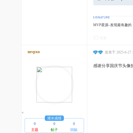
MVP星源–发现最有趣的！http
回复
mvpxo
发表于 2025-6-27 1
感谢分享国庆节头像
<
灌水成绩
0
0
0
主题
帖子
回贴