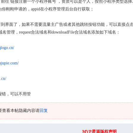
，前往 链接注册一个小程序账号 ，资质可以是个人，按照小程序类型选择
id为你刚刚申请的，appid在小程序管理后台自行获取；
以看到界面了，如果不需要流量主广告或者其他跳转按钮功能，可以直接点
管理，request合法域名和downloadFile合法域名添加如下域名：
qlogo.cn/
ujupie.com/
.cn/
报错，可以不用管
要查看本帖隐藏内容请
回复
MVP星源版权声明