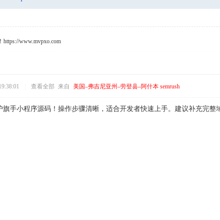
s://www.mvpxo.com
9:38:01
|
查看全部
来自
美国–弗吉尼亚州–劳登县–阿什本 semrush
护旗手小程序源码！操作步骤清晰，适合开发者快速上手。建议补充完整