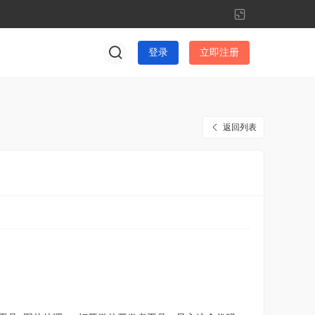
切
换
到
登录
立即注册
窄
版
返回列表