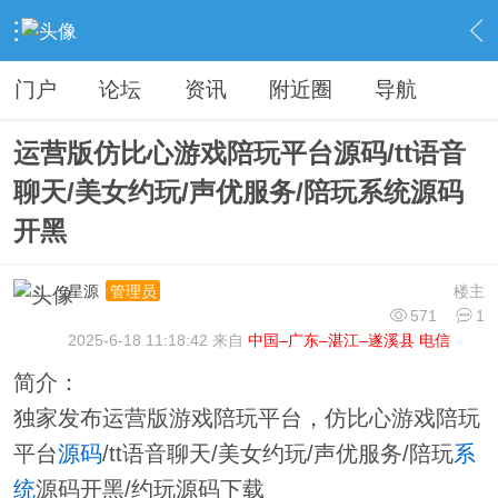
›
分类信息
›
源码模板
›
内容
门户
论坛
资讯
附近圈
导航
运营版仿比心游戏陪玩平台源码/tt语音
聊天/美女约玩/声优服务/陪玩系统源码
开黑
星源
楼主
管理员
571
1
2025-6-18 11:18:42 来自
中国–广东–湛江–遂溪县 电信
简介：
独家发布运营版游戏陪玩平台，仿比心游戏陪玩
平台
源码
/tt语音聊天/美女约玩/声优服务/陪玩
系
统
源码开黑/约玩源码下载