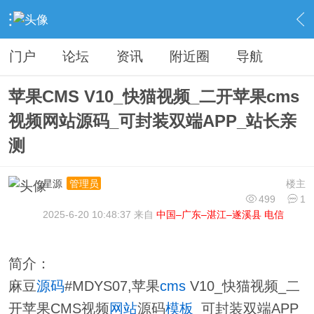
›
分类信息
›
源码模板
›
内容
门户
论坛
资讯
附近圈
导航
苹果CMS V10_快猫视频_二开苹果cms
视频网站源码_可封装双端APP_站长亲
测
星源
楼主
管理员
499
1
2025-6-20 10:48:37 来自
中国–广东–湛江–遂溪县 电信
简介：
麻豆
源码
#MDYS07,苹果
cms
V10_快猫视频_二
开苹果CMS视频
网站
源码
模板
_可封装双端APP