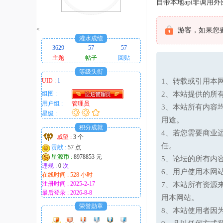
自带本地api非调用外
趣
的
<
游客，如果您
！
灌水成绩
3629
57
57
主题
帖子
回贴
等级头衔
UID :
1
1、转载或引用本网
组图 :
2、本站提供的所
用户组 :
管理员
3、本站所有内容
星级 :
用途。
积分成就
4、若您需要商业
威望 :
3 个
任。
贡献 :
57 点
星源币 :
8978853 元
5、论坛的所有内
违规 :
0
次
6、用户使用本网
在线时间 : 528 小时
注册时间 : 2025-2-17
7、本站所有资源
最后登录 : 2026-8-8
用本网站。
荣誉勋章
8、本站使用者因