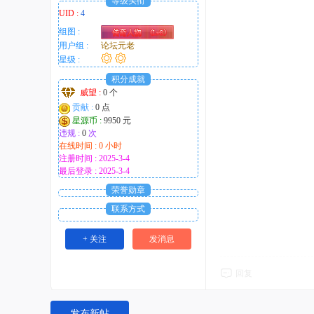
等级头衔
UID :
4
组图 :
用户组 :
论坛元老
星级 :
积分成就
威望 :
0 个
贡献 :
0 点
星源币 :
9950 元
违规 :
0
次
在线时间 : 0 小时
注册时间 : 2025-3-4
最后登录 : 2025-3-4
荣誉勋章
联系方式
+ 关注
发消息
回复
发布新帖