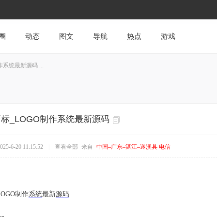
圈
动态
图文
导航
热点
游戏
系统最新源码 ...
标_LOGO制作系统最新源码
5-6-20 11:15:52
|
查看全部
来自
中国–广东–湛江–遂溪县 电信
OGO制作
系统
最新
源码