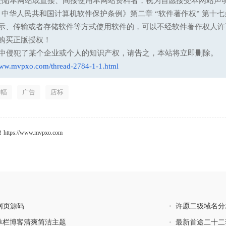
登陆本网站或直接、间接使用本网站资料者，视为自愿接受本网站声
13 中华人民共和国计算机软件保护条例》第二章 “软件著作权” 
示、传输或者存储软件等方式使用软件的，可以不经软件著作权人许
购买正版授权！
意中侵犯了某个企业或个人的知识产权，请告之，本站将立即删除。
www.mvpxo.com/thread-2784-1-1.html
横幅
广告
店标
s://www.mvpxo.com
网页源码
•
许愿二级域名分
轻蓝单栏博客清爽简洁主题
•
最新首途二十二