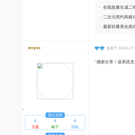
•
在线批量生成二
•
二次元简约风格Sak
•
最新轻量美化表白
mvpxo
发表于 2025-6-27 1
"感谢分享！该系统
<
灌水成绩
0
0
0
主题
帖子
回贴