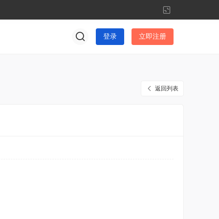
切
换
到
登录
立即注册
窄
版
返回列表