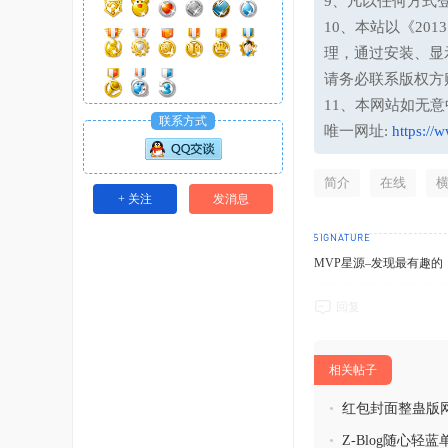
9、凡以任何方式
10、本站以《20
理，通过安装、显
请务必联系版权方
11、本网站如无
联系方式
唯一网址:
https://
简介
在线
+ 关注
发消息
MVP星源–发现最有趣的！http
回复
相关帖子
•
红包封面整蛊版
•
Z-Blog随心