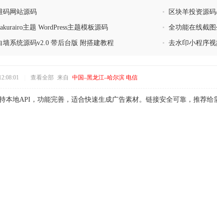
维码网站源码
•
区块羊投资源码/
urairo主题 WordPress主题模板源码
•
全功能在线截图
墙系统源码v2.0 带后台版 附搭建教程
•
去水印小程序视
2:08:01
|
查看全部
来自
中国–黑龙江–哈尔滨 电信
支持本地API，功能完善，适合快速生成广告素材。链接安全可靠，推荐给