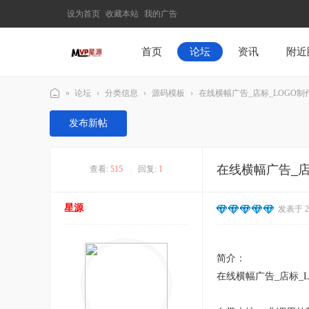
设为首页
收藏本站
我的广告
首页
论坛
资讯
附近
»
论坛
›
分类信息
›
源码模板
›
在线横幅广告_店标_LOGO制作
M
发布新帖
V
P
在线横幅广告_店
查看:
515
|
回复:
1
星
源
星源
发表于 202
–
发
现
简介：
最
在线横幅广告_店标_L
有