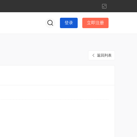
切
换
到
登录
立即注册
窄
版
返回列表