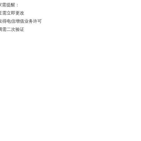
家需提醒：
凭证需立即更改
需取得电信增值业务许可
回调需二次验证