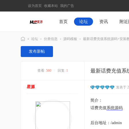
设为首页
收藏本站
我的广告
首页
论坛
资讯
附近
»
论坛
›
分类信息
›
源码模板
›
最新话费充值系统源码+安装
M
发布新帖
V
P
最新话费充值系
查看:
560
|
回复:
1
星
源
星源
发表于 202
–
发
简介：
现
话费充值
系统
源码
最
有
后台地址：/admin