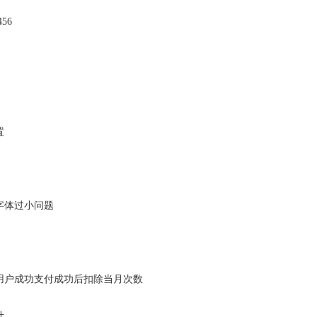
56
置
字体过小问题
用户成功支付成功后扣除当月次数
计