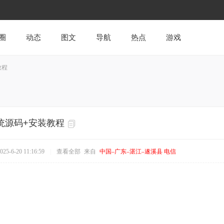
圈
动态
图文
导航
热点
游戏
教程
统源码+安装教程
5-6-20 11:16:59
|
查看全部
来自
中国–广东–湛江–遂溪县 电信