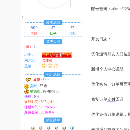
趣
账号密码：admin/1234
的
<
！
灌水成绩
3629
57
57
主题
帖子
回贴
开发日志：
等级头衔
UID :
1
优化邀请好友入口位
组图 :
用户组 :
管理员
星级 :
新增个人中心说明
积分成就
威望 :
3 个
优化实名、订单页面
贡献 :
57 点
星源币 :
8978848 元
违规 :
0
次
修复订单
支付
回调
在线时间 : 527 小时
注册时间 : 2025-2-17
最后登录 : 2026-8-6
优化充值订单逻辑，
荣誉勋章
新增后台首页团队统