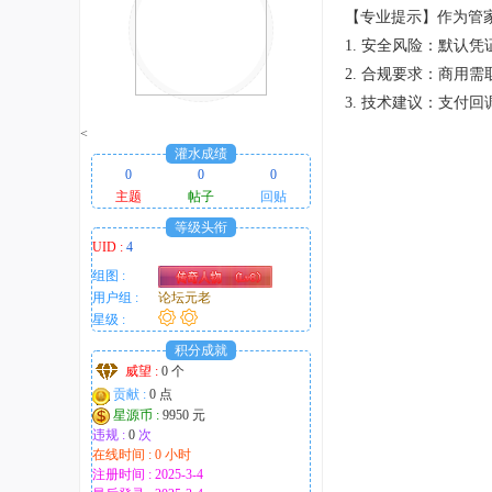
【专业提示】作为管
1. 安全风险：默认
2. 合规要求：商用
3. 技术建议：支付
<
灌水成绩
0
0
0
主题
帖子
回贴
等级头衔
UID :
4
组图 :
用户组 :
论坛元老
星级 :
积分成就
威望 :
0 个
贡献 :
0 点
星源币 :
9950 元
违规 :
0
次
在线时间 : 0 小时
注册时间 : 2025-3-4