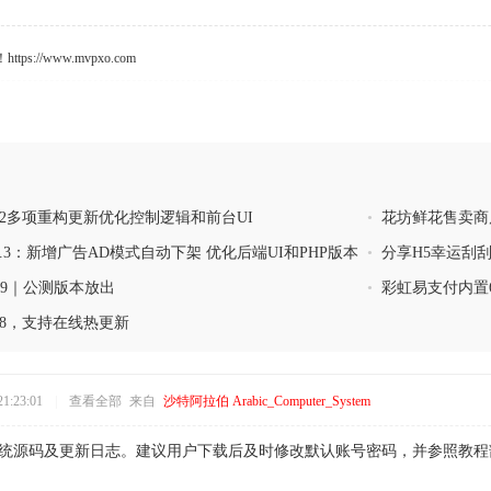
s://www.mvpxo.com
.2多项重构更新优化控制逻辑和前台UI
•
花坊鲜花售卖商
.3：新增广告AD模式自动下架 优化后端UI和PHP版本
•
分享H5幸运刮
0.9｜公测版本放出
•
彩虹易支付内置
.8，支持在线热更新
1:23:01
|
查看全部
来自
沙特阿拉伯 Arabic_Computer_System
统源码及更新日志。建议用户下载后及时修改默认账号密码，并参照教程部署