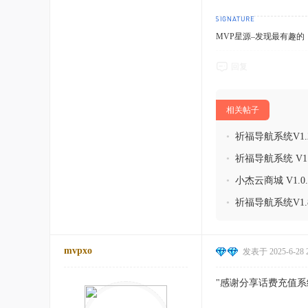
MVP星源–发现最有趣的！http
回复
相关帖子
•
祈福导航系统V1
•
祈福导航系统 V1
等
•
小杰云商城 V1.
•
祈福导航系统V1
mvpxo
发表于 2025-6-28 2
"感谢分享话费充值系