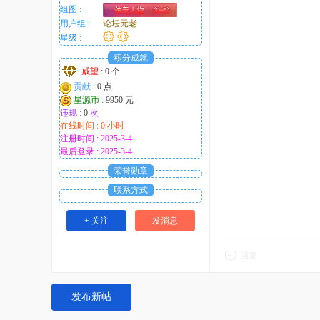
组图 :
用户组 :
论坛元老
星级 :
积分成就
威望 :
0 个
贡献 :
0 点
星源币 :
9950 元
违规 :
0
次
在线时间 : 0 小时
注册时间 : 2025-3-4
最后登录 : 2025-3-4
荣誉勋章
联系方式
+ 关注
发消息
回复
发布新帖