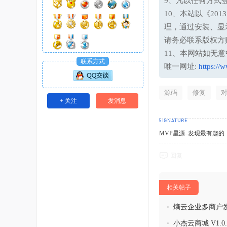
9、凡以任何方式
10、本站以《20
理，通过安装、显
请务必联系版权方
11、本网站如无
联系方式
唯一网址:
https://
源码
修复
+ 关注
发消息
MVP星源–发现最有趣的！http
回复
相关帖子
•
熵云企业多商户发卡
•
小杰云商城 V1.