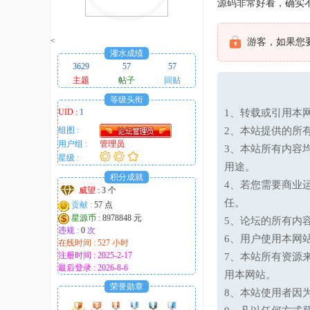
源码非常好看，确实
趣
的
<
游客，如果您
！
灌水成绩
3629
57
57
主题
帖子
回贴
等级头衔
UID :
1
1、转载或引用本网
组图 :
2、本站提供的所
用户组 :
管理员
3、本站所有内容
星级 :
用途。
积分成就
4、若您需要商业
威望 :
3 个
任。
贡献 :
57 点
星源币 :
8978848 元
5、论坛的所有内
违规 :
0
次
6、用户使用本网
在线时间 : 527 小时
注册时间 : 2025-2-17
7、本站所有资源
最后登录 : 2026-8-6
用本网站。
荣誉勋章
8、本站使用者因