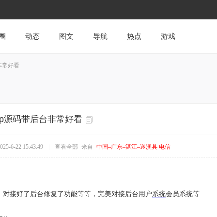
圈
动态
图文
导航
热点
游戏
非常好看
pp源码带后台非常好看
5-6-22 15:43:49
|
查看全部
来自
中国–广东–湛江–遂溪县 电信
，对接好了后台修复了功能等等，完美对接后台用户
系统
会员系统等