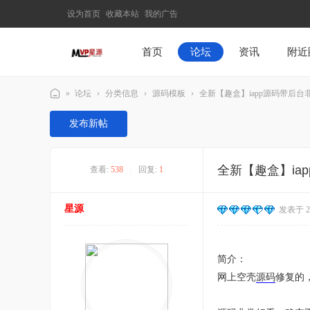
设为首页
收藏本站
我的广告
首页
论坛
资讯
附近
»
论坛
›
分类信息
›
源码模板
›
全新【趣盒】iapp源码带后台
M
发布新帖
V
P
全新【趣盒】ia
查看:
538
|
回复:
1
星
源
星源
发表于 202
–
发
现
简介：
最
网上空壳
源码
修复的
有