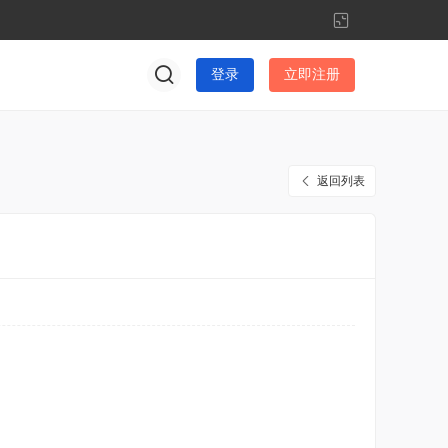
切
换
到
登录
立即注册
窄
版
返回列表