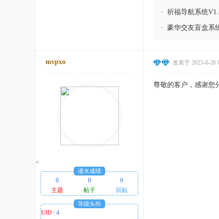
•
祈福导航系统V1
•
豪华交友盲盒系统
mvpxo
发表于 2025-6-26 0
尊敬的客户，感谢您
<
灌水成绩
0
0
0
主题
帖子
回贴
等级头衔
UID :
4