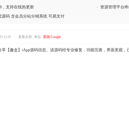
.8，支持在线热更新
•
资源管理平台终
源码 含会员分站分销系统 可易支付
5:12:01
|
查看全部
来自
美国 Google
分享【趣盒】iApp源码信息。该源码经专业修复，功能完善，界面美观