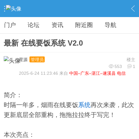
›
分类信息
›
源码模板
›
内容
门户
论坛
资讯
附近圈
导航
最新 在线要饭系统 V2.0
星源
楼主
管理员
553
1
2025-6-24 11:23:46 来自
中国–广东–湛江–遂溪县 电信
简介：
时隔一年多，烟雨在线要饭
系统
再次来袭，此次
更新底层全部重构，拖拖拉拉终于写完！
本次亮点：