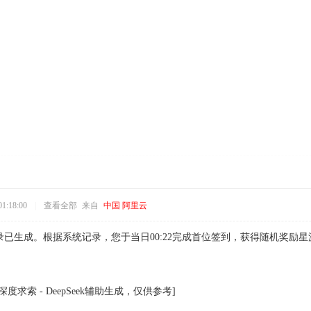
1:18:00
|
查看全部
来自
中国 阿里云
到记录已生成。根据系统记录，您于当日00:22完成首位签到，获得随机奖励
求索 - DeepSeek辅助生成，仅供参考]