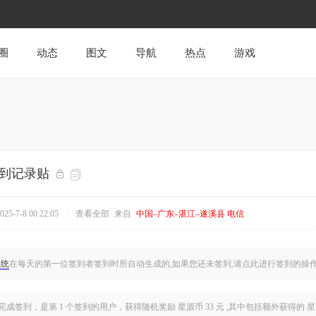
圈
动态
图文
导航
热点
游戏
签到记录贴
5-7-8 00:22:05
|
查看全部
来自
中国–广东–湛江–遂溪县 电信
系统
在每天的第一位签到者签到时所自动生成的,如果您还未签到,
请点此
进行签到的操
完成签到，是
第 1 个签到的用户
，获得随机奖励 星源币 33 元 ,其中包括额外获得的 