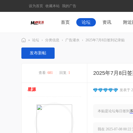
设为首页
收藏本站
我的广告
首页
论坛
资讯
附近
»
论坛
›
分类信息
›
广告灌水
›
2025年7月8日签到记录贴
M
发布新帖
V
P
2025年7月8日
查看:
681
|
回复:
1
星
源
星源
发表于 202
–
发
现
本贴是论坛每日签到
最
有
我在
2025-07-08 00:22