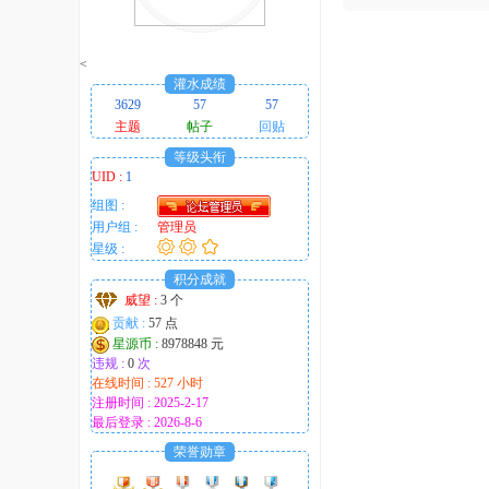
趣
的
<
！
灌水成绩
3629
57
57
主题
帖子
回贴
等级头衔
UID :
1
组图 :
用户组 :
管理员
星级 :
积分成就
威望 :
3 个
贡献 :
57 点
星源币 :
8978848 元
违规 :
0
次
在线时间 : 527 小时
注册时间 : 2025-2-17
最后登录 : 2026-8-6
荣誉勋章