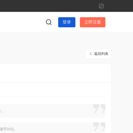
切
换
到
登录
立即注册
窄
版
返回列表
作。
星源币10元。