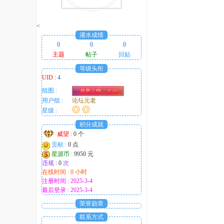
<
灌水成绩
0
0
0
主题
帖子
回贴
等级头衔
UID :
4
组图 :
用户组 :
论坛元老
星级 :
积分成就
威望 :
0 个
贡献 :
0 点
星源币 :
9950 元
违规 :
0
次
在线时间 : 0 小时
注册时间 : 2025-3-4
最后登录 : 2025-3-4
荣誉勋章
联系方式