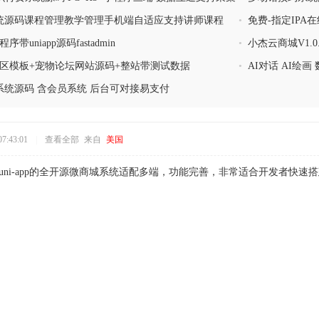
统源码课程管理教学管理手机端自适应支持讲师课程
•
免费-指定IPA
带uniapp源码fastadmin
•
小杰云商城V1.0
宠物社区模板+宠物论坛网站源码+整站带测试数据
•
AI对话 AI绘画 
统源码 含会员系统 后台可对接易支付
7:43:01
|
查看全部
来自
美国
uni-app的全开源微商城系统适配多端，功能完善，非常适合开发者快速搭