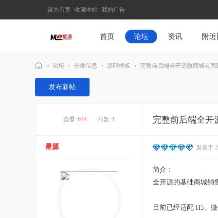
设为首页
收藏本站
我的广告
首页
论坛
资讯
附近
»
论坛
›
分类信息
›
源码模板
›
完整前后端全开源微商城电商购物
M
发布新帖
V
P
完整前后端全开
查看:
644
|
回复:
1
星
源
星源
发表于 202
–
发
简介：
现
全开源的基础商城销售
最
有
目前已经适配 H5、