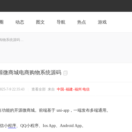
圈
动态
图文
导航
热点
游戏
系统源码 ...
源微商城电商购物系统源码
5-7-9 22:35:43
|
查看全部
来自
中国–福建–福州 电信
功能的开源微商城。前端基于 uni-app，一端发布多端通用。
微信小
程序
、QQ小程序、Ios App、Android App。