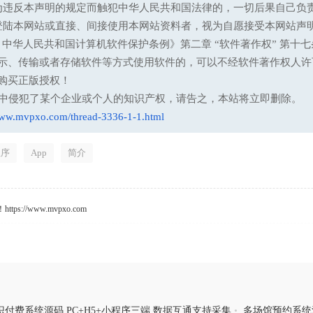
为违反本声明的规定而触犯中华人民共和国法律的，一切后果自己负
登陆本网站或直接、间接使用本网站资料者，视为自愿接受本网站声
13 中华人民共和国计算机软件保护条例》第二章 “软件著作权” 
示、传输或者存储软件等方式使用软件的，可以不经软件著作权人许
购买正版授权！
意中侵犯了某个企业或个人的知识产权，请告之，本站将立即删除。
www.mvpxo.com/thread-3336-1-1.html
程序
App
简介
s://www.mvpxo.com
知识付费系统源码 PC+H5+小程序三端 数据互通支持采集
•
多场馆预约系统源