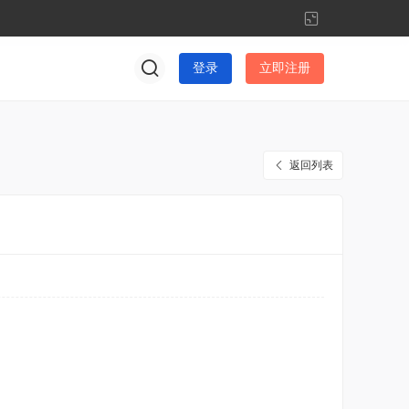
切
换
到
登录
立即注册
窄
版
返回列表