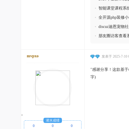
资源 全开源版
•
智能课堂课程系
•
全开源php装修小程序
•
discuz迪恩
•
朋友圈访客查看系
mvpxo
发表于 2025-7-10 0
"感谢分享！这款基于
字)
<
灌水成绩
0
0
0