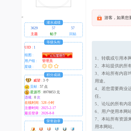
趣
的
<
游客，如果您
！
灌水成绩
3629
57
57
主题
帖子
回贴
等级头衔
UID :
1
组图 :
1、转载或引用本网
用户组 :
管理员
2、本站提供的所
星级 :
3、本站所有内容
积分成就
威望 :
3 个
用途。
贡献 :
57 点
4、若您需要商业
星源币 :
8978853 元
任。
违规 :
0
次
在线时间 : 528 小时
5、论坛的所有内
注册时间 : 2025-2-17
6、用户使用本网
最后登录 : 2026-8-8
7、本站所有资源
荣誉勋章
用本网站。