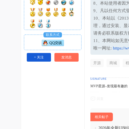
8、本站使用者因
9、凡以任何方式
10、本站以《20
理，通过安装、显
请务必联系版权方
联系方式
11、本网站如无
唯一网址:
https://
+ 关注
发消息
开源
商城
MVP星源–发现最有趣的！http
回复
相关帖子
•
2026年全新UI