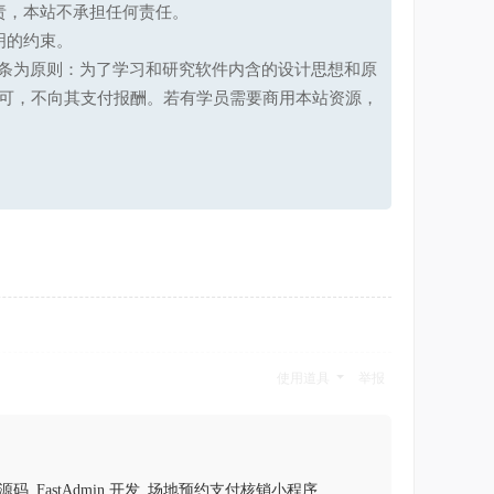
责，本站不承担任何责任。
明的约束。
第十七条为原则：为了学习和研究软件内含的设计思想和原
可，不向其支付报酬。若有学员需要商用本站资源，
使用道具
举报
码_FastAdmin 开发_场地预约支付核销小程序