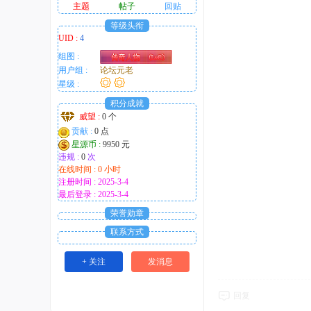
主题
帖子
回贴
等级头衔
UID :
4
组图 :
用户组 :
论坛元老
星级 :
积分成就
威望 :
0 个
贡献 :
0 点
星源币 :
9950 元
违规 :
0
次
在线时间 : 0 小时
注册时间 : 2025-3-4
最后登录 : 2025-3-4
荣誉勋章
联系方式
+ 关注
发消息
回复