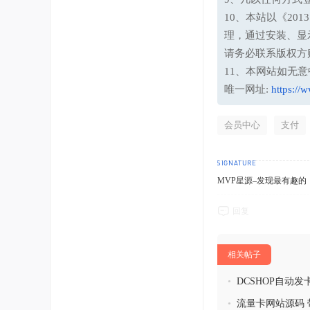
10、本站以《20
理，通过安装、显
请务必联系版权方
11、本网站如无
唯一网址:
https://
会员中心
支付
MVP星源–发现最有趣的！http
回复
相关帖子
•
DCSHOP自动
功能
•
流量卡网站源码 