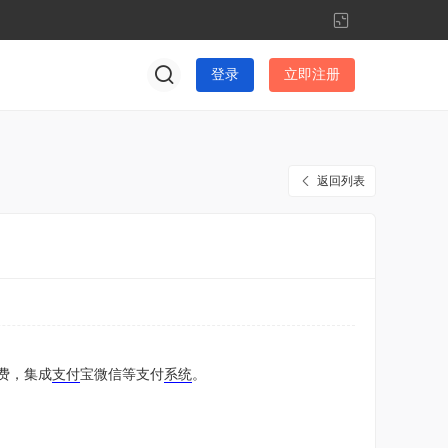
切
换
到
登录
立即注册
窄
版
返回列表
付费，集成
支付
宝微信等支付
系统
。