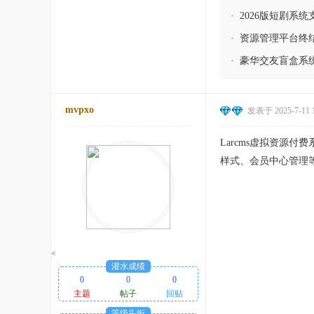
•
2026版短剧系
•
资源管理平台终结
•
豪华交友盲盒系统
mvpxo
发表于 2025-7-11 1
Larcms虚拟资源
样式、会员中心管理
<
灌水成绩
0
0
0
主题
帖子
回贴
等级头衔