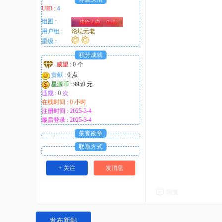
UID :
4
组图 :
用户组 :
论坛元老
星级 :
积分成就
威望 :
0 个
贡献 :
0 点
星源币 :
9950 元
违规 :
0
次
在线时间 : 0 小时
注册时间 : 2025-3-4
最后登录 : 2025-3-4
荣誉勋章
联系方式
+ 关注
发消息
回复
发布新帖