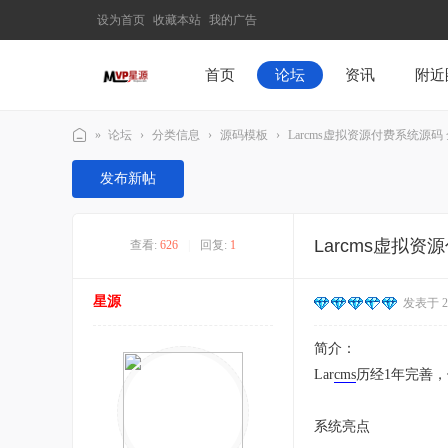
设为首页
收藏本站
我的广告
首页
论坛
资讯
附近
»
论坛
›
分类信息
›
源码模板
›
Larcms虚拟资源付费系统源码
M
发布新帖
V
P
Larcms虚拟
查看:
626
|
回复:
1
星
源
星源
发表于 202
–
发
简介：
现
Lar
cms
历经1年完善，
最
有
系统亮点