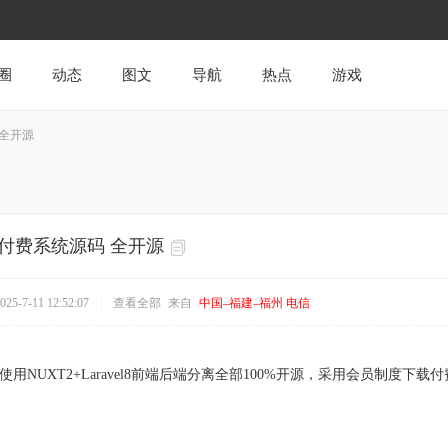
圈
动态
图文
导航
热点
游戏
 全开源
资源付费系统源码 全开源
5-7-11 12:52:07
|
查看全部
来自
中国–福建–福州 电信
使用NUXT2+Laravel8前端后端分离全部100%开源，采用会员制度下载