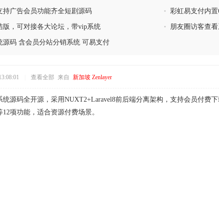
统支持广告会员功能齐全短剧源码
•
彩虹易支付内置
版，可对接各大论坛，带vip系统
•
朋友圈访客查看
源码 含会员分站分销系统 可易支付
3:08:01
|
查看全部
来自
新加坡 Zenlayer
付费系统源码全开源，采用NUXT2+Laravel8前后端分离架构，支持会
等12项功能，适合资源付费场景。