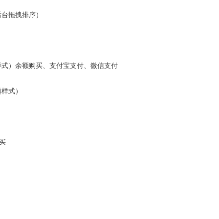
后台拖拽排序）
样式）余额购买、支付宝支付、微信支付
题样式）
购买