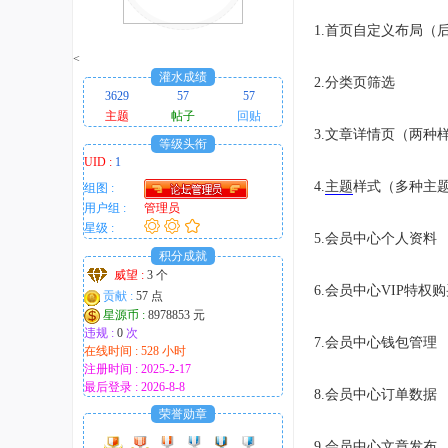
趣
1.首页自定义布局（
的
<
！
灌水成绩
2.分类页筛选
3629
57
57
主题
帖子
回贴
3.文章详情页（两种
等级头衔
UID :
1
4.
主题
样式（多种主
组图 :
用户组 :
管理员
星级 :
5.会员中心个人资料
积分成就
威望 :
3 个
6.会员中心VIP特权
贡献 :
57 点
星源币 :
8978853 元
违规 :
0
次
7.会员中心钱包管理
在线时间 : 528 小时
注册时间 : 2025-2-17
最后登录 : 2026-8-8
8.会员中心订单数据
荣誉勋章
9.会员中心文章发布