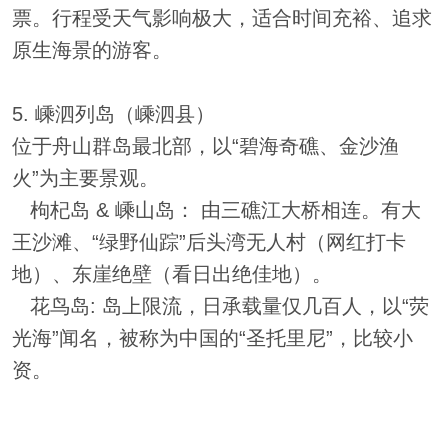
票。行程受天气影响极大，适合时间充裕、追求
原生海景的游客。
5. 嵊泗列岛（嵊泗县）
位于舟山群岛最北部，以“碧海奇礁、金沙渔
火”为主要景观。
枸杞岛 & 嵊山岛： 由三礁江大桥相连。有大
王沙滩、“绿野仙踪”后头湾无人村（网红打卡
地）、东崖绝壁（看日出绝佳地）。
花鸟岛: 岛上限流，日承载量仅几百人，以“荧
光海”闻名，被称为中国的“圣托里尼”，比较小
资。