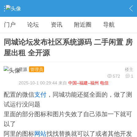
›
分类信息
›
源码模板
›
内容
门户
论坛
资讯
附近圈
导航
同城论坛发布社区系统源码 二手闲置 房
屋出租 全开源
星源
楼主
管理员
572
1
2025-10-1 00:29:44 来自
中国–福建–福州 电信
配置的微信
支付
，同城功能还挺全面的，做了测
试运行没问题
里面的部分图标和图片失效了自己添加一下就可
以了
阿里的图标
网站
找找替换就可以了或者其他开发