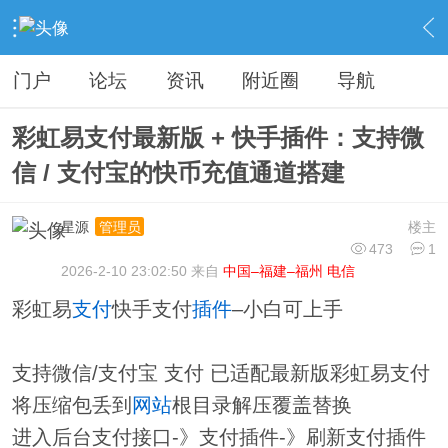
›
分类信息
›
源码模板
›
内容
门户
论坛
资讯
附近圈
导航
彩虹易支付最新版 + 快手插件：支持微
信 / 支付宝的快币充值通道搭建
星源
楼主
管理员
473
1
2026-2-10 23:02:50 来自
中国–福建–福州 电信
彩虹易
支付
快手支付
插件
–小白可上手
支持微信/支付宝 支付 已适配最新版彩虹易支付
将压缩包丢到
网站
根目录解压覆盖替换
进入后台支付接口-》支付插件-》刷新支付插件