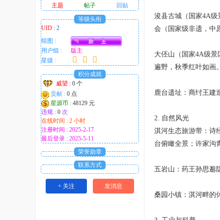
主题
帖子
回贴
浚县古城（国家4A
等级头衔
UID :
2
会（国家级非遗，中
组图 :
用户组 :
版主
大伾山（国家4A级
星级 :
遍野，秋季红叶如画
积分成就
威望 :
0 个
鹿台遗址：商纣王建
贡献 :
0 点
星源币 :
48129 元
违规 :
0
次
2. 自然风光
在线时间 : 2 小时
注册时间 : 2025-2-17
淇河生态旅游带：诗
最后登录 : 2025-5-11
台俯瞰全景；许家沟
荣誉勋章
联系方式
五岩山：药王孙思邈
+ 关注
发消息
桑园小镇：淇河畔的