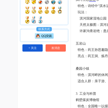
特色：诗经中“淇水
玩法：
淇河国家湿地公园
天然太极图：淇河自
联系方式
许家沟青岩绝：悬崖
五岩山
+ 关注
发消息
特色：药王孙思邈隐
亮点：药王洞、炼丹
桑园小镇
特色：淇河畔的休闲
适合人群：亲子游、
3. 工业与科普
鹤壁煤炭博物馆
特色：全国唯一以煤