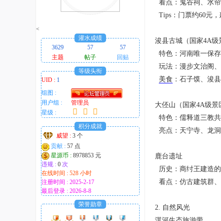
看点：鬼谷祠、水帘
趣
Tips：门票约60元
的
<
！
灌水成绩
浚县古城（国家4A
3629
57
57
特色：河南唯一保存
主题
帖子
回贴
玩法：漫步文治阁、
等级头衔
美食
：石子馍、浚县
UID :
1
组图 :
用户组 :
管理员
大伾山（国家4A级
星级 :
特色：儒释道三教共
积分成就
亮点：天宁寺、龙洞
威望 :
3 个
贡献 :
57 点
星源币 :
8978853 元
鹿台遗址
违规 :
0
次
历史：商纣王建造的
在线时间 : 528 小时
看点：仿古建筑群、
注册时间 : 2025-2-17
最后登录 : 2026-8-8
荣誉勋章
2. 自然风光
淇河生态
旅游
带