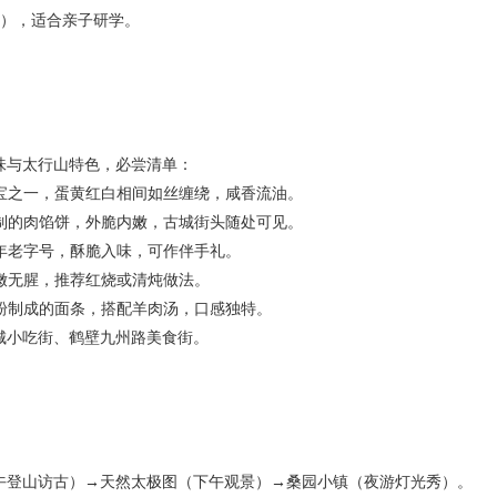
），适合亲子研学。
味与太行山特色，必尝清单：
三宝之一，蛋黄红白相间如丝缠绕，咸香流油。
烙制的肉馅饼，外脆内嫩，古城街头随处可见。
百年老字号，酥脆入味，可作伴手礼。
细嫩无腥，推荐红烧或清炖做法。
皮粉制成的面条，搭配羊肉汤，口感独特。
城小吃街、鹤壁九州路美食街。
午登山访古）→天然太极图（下午观景）→桑园小镇（夜游灯光秀）。