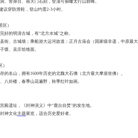
洞、舍身台、南天门石刻，登顶可俯瞰太行山群峰。
，建议穿防滑鞋，登山约需2-3小时。
级景区）
完好的明清古城，有“北方水城”之称。
县衙、古城墙；乘船游大运河故道；正月古庙会（国家级非遗，中原最
子馍、吴庄饸饹面。
景区）
存的名山，拥有1600年历史的北魏大石佛（北方最大摩崖坐佛）。
、八卦楼，春季山花遍野，秋季红叶如画。
宫殿遗址，《封神演义》中“鹿台自焚”的发生地。
封神文化
主题
展览，适合历史爱好者。