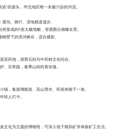
汤汤”的源头，华北地区唯一未被污染的河流。
：观鸟、骑行、湿地栈道漫步。
然形成的S形太极地貌，登观图台俯瞰全景。
峭壁下的淇河峡谷，适合摄影。
居采药地，洞窟石刻与中药材文化结合。
炉、百草园，春季山间药香弥漫。
小镇，集玻璃栈道、高山滑水、民俗体验于一体。
年轻人打卡。
炭文化为主题的博物馆，可深入地下模拟矿井体验矿工生活。