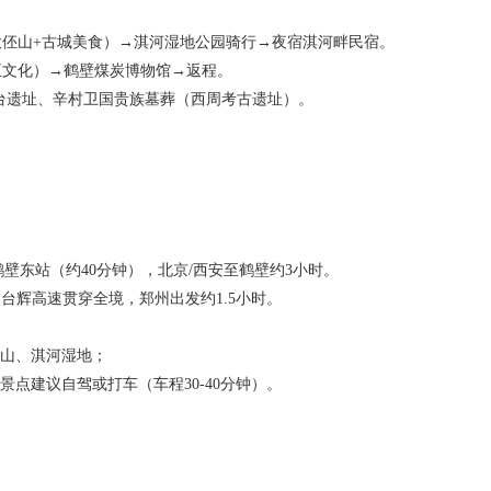
（大伾山+古城美食）→淇河湿地公园骑行→夜宿淇河畔民宿。
药王文化）→鹤壁煤炭博物馆→返程。
台遗址、辛村卫国贵族墓葬（西周考古遗址）。
壁东站（约40分钟），北京/西安至鹤壁约3小时。
、台辉高速贯穿全境，郑州出发约1.5小时。
梦山、淇河湿地；
点建议自驾或打车（车程30-40分钟）。