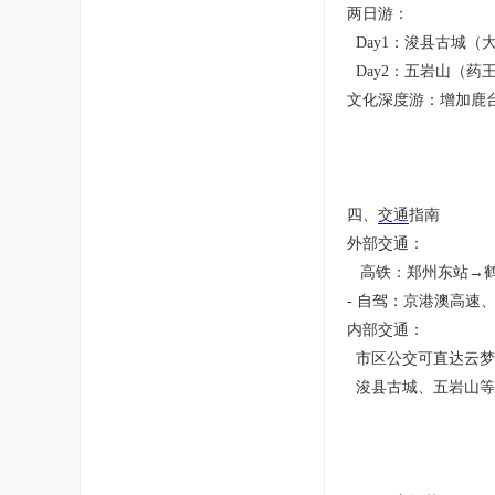
两日游：
Day1：浚县古城
Day2：五岩山（
文化深度游：增加鹿
四、
交通
指南
外部交通：
高铁：郑州东站→鹤
- 自驾：京港澳高速
内部交通：
市区公交可直达云
浚县古城、五岩山等景