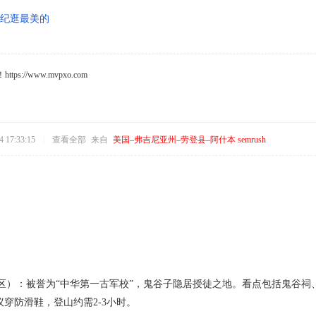
纪逛最美的
s://www.mvpxo.com
 17:33:15
|
查看全部
来自
美国–弗吉尼亚州–劳登县–阿什本 semrush
景区）：被誉为“中华第一古军校”，鬼谷子隐居授徒之地。看点包括鬼谷
议穿防滑鞋，登山约需2-3小时。