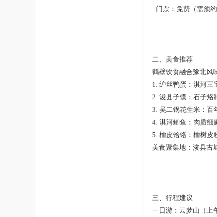
门票：免费（需预约
二、美食推荐
鹤壁饮食融合豫北风
1. 缠丝鸭蛋：淇河
2. 浚县子馍：石子
3. 吴二锅花生米：
4. 淇河鲫鱼：肉质
5. 榆皮饸饹：榆树
美食聚集地：浚县古
三、行程建议
一日游：云梦山（上