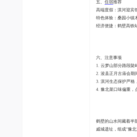
五、
住宿
推荐
高端度假：淇河迎宾
特色体验：桑园小镇
经济便捷：鹤壁高铁
六、注意事项
1. 云梦山部分路
2. 浚县正月古庙会
3. 淇河生态保护严
4. 豫北菜口味偏重
鹤壁的山水间藏着半
戚城遗址，组成“豫北