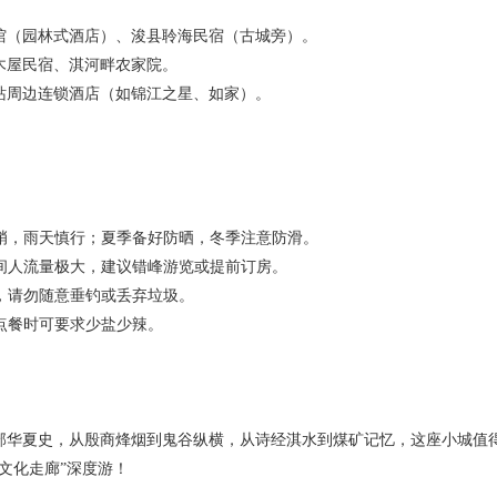
馆（园林式酒店）、浚县聆海民宿（古城旁）。
木屋民宿、淇河畔农家院。
站周边连锁酒店（如锦江之星、如家）。
段陡峭，雨天慎行；夏季备好防晒，冬季注意防滑。
期间人流量极大，建议错峰游览或提前订房。
格，请勿随意垂钓或丢弃垃圾。
，点餐时可要求少盐少辣。
部华夏史，从殷商烽烟到鬼谷纵横，从诗经淇水到煤矿记忆，这座小城值
文化走廊”深度游！