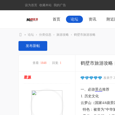
设为首页
收藏本站
我的广告
首页
论坛
资讯
附近
»
论坛
›
分类信息
›
旅游攻略
›
鹤壁市旅游攻略
M
发布新帖
V
P
鹤壁市旅游攻略
查看:
1848
|
回复:
1
星
源
星源
发表于 202
–
发
一、必游
景点
推荐
现
1. 历史文化
最
云梦山（国家4A级
有
特色：被誉为“中华