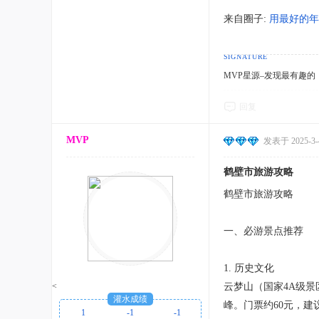
来自圈子:
用最好的年
MVP星源–发现最有趣的！http
回复
MVP
发表于 2025-3-4
鹤壁市旅游攻略
鹤壁市旅游攻略
一、必游景点推荐
1. 历史文化
<
云梦山（国家4A级
灌水成绩
峰。门票约60元，建
1
-1
-1