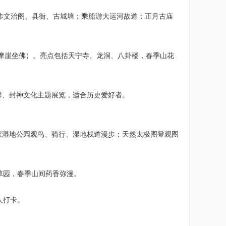
漫步文治阁、县衙、古城墙；乘船游大运河故道；正月古庙
大摩崖坐佛）。亮点包括天宁寺、龙洞、八卦楼，春季山花
群、封神文化主题展览，适合历史爱好者。
家湿地公园观鸟、骑行、湿地栈道漫步；天然太极图登观图
草园，春季山间药香弥漫。
人打卡。