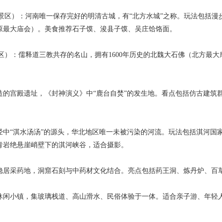
级景区）：河南唯一保存完好的明清古城，有“北方水城”之称。玩法包括
原最大庙会）。美食推荐石子馍、浚县子馍、吴庄饸饹面。
景区）：儒释道三教共存的名山，拥有1600年历史的北魏大石佛（北方最
。
造的宫殿遗址，《封神演义》中“鹿台自焚”的发生地。看点包括仿古建筑
经中“淇水汤汤”的源头，华北地区唯一未被污染的河流。玩法包括淇河国
青岩绝悬崖峭壁下的淇河峡谷，适合摄影。
隐居采药地，洞窟石刻与中药材文化结合。亮点包括药王洞、炼丹炉、百
休闲小镇，集玻璃栈道、高山滑水、民俗体验于一体。适合亲子游、年轻