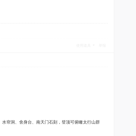
使用道具
举报
祠、水帘洞、舍身台、南天门石刻，登顶可俯瞰太行山群