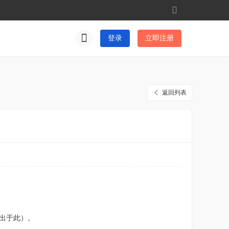
切
换
到
登录
立即注册
窄
版
返回列表
皆出于此）。