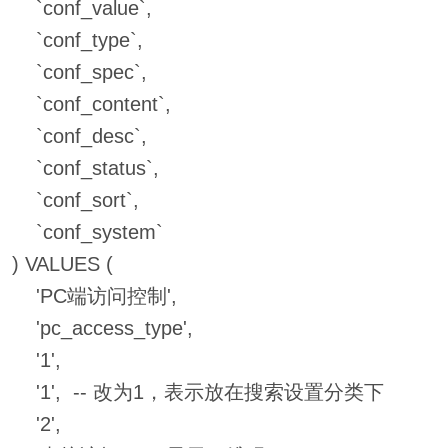
`conf_value`,
`conf_type`,
`conf_spec`,
`conf_content`,
`conf_desc`,
`conf_status`,
`conf_sort`,
`conf_system`
) VALUES (
'PC端访问控制',
'pc_access_type',
'1',
'1', -- 改为1，表示放在搜索设置分类下
'2',