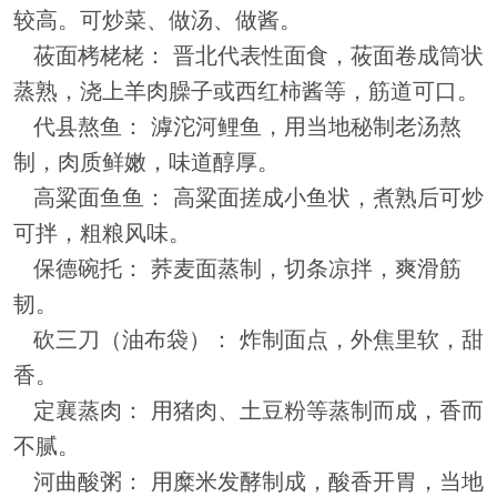
较高。可炒菜、做汤、做酱。
莜面栲栳栳： 晋北代表性面食，莜面卷成筒状
蒸熟，浇上羊肉臊子或西红柿酱等，筋道可口。
代县熬鱼： 滹沱河鲤鱼，用当地秘制老汤熬
制，肉质鲜嫩，味道醇厚。
高粱面鱼鱼： 高粱面搓成小鱼状，煮熟后可炒
可拌，粗粮风味。
保德碗托： 荞麦面蒸制，切条凉拌，爽滑筋
韧。
砍三刀（油布袋）： 炸制面点，外焦里软，甜
香。
定襄蒸肉： 用猪肉、土豆粉等蒸制而成，香而
不腻。
河曲酸粥： 用糜米发酵制成，酸香开胃，当地