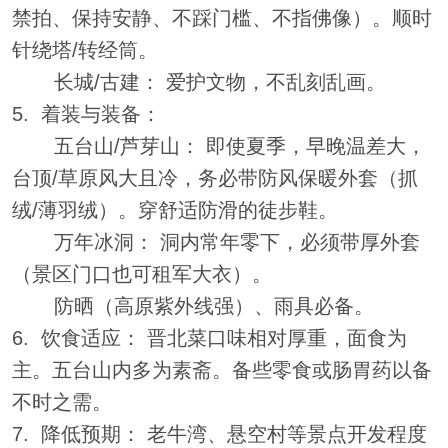
禁拍、保持安静、不踩门槛、不指佛像）。顺时
针绕塔/转经筒。
长城/古建： 爱护文物，不乱刻乱画。
5. 着装与装备：
五台山/芦芽山： 即使夏季，早晚温差大，
台顶/草原风大且冷，务必带防风保暖外套（抓
绒/薄羽绒）。穿舒适防滑的徒步鞋。
万年冰洞： 洞内常年零下，必须带厚外套
（景区门口也可租军大衣）。
防晒（高原紫外线强）、雨具必备。
6. 饮食适应： 晋北菜口味相对厚重，面食为
主。五台山内多为素斋。备些零食或肠胃药以备
不时之需。
7. 降低预期： 老牛湾、悬空村等景点开发程度