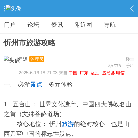
›
分类信息
›
旅游攻略
›
内容
门户
论坛
资讯
附近圈
导航
忻州市旅游攻略
星源
楼主
管理员
578
1
2025-6-19 18:21:03 来自
中国–广东–湛江–遂溪县 电信
一、 必游
景点
- 多元体验
1. 五台山： 世界文化遗产、中国四大佛教名山
之首（文殊菩萨道场）
核心地位： 忻州
旅游
的绝对核心，也是山
西乃至中国的标志性景点。