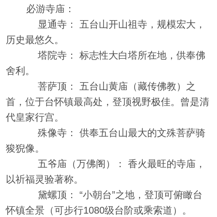
必游寺庙：
显通寺： 五台山开山祖寺，规模宏大，
历史最悠久。
塔院寺： 标志性大白塔所在地，供奉佛
舍利。
菩萨顶： 五台山黄庙（藏传佛教）之
首，位于台怀镇最高处，登顶视野极佳。曾是清
代皇家行宫。
殊像寺： 供奉五台山最大的文殊菩萨骑
狻猊像。
五爷庙（万佛阁）： 香火最旺的寺庙，
以祈福灵验著称。
黛螺顶： “小朝台”之地，登顶可俯瞰台
怀镇全景（可步行1080级台阶或乘索道）。