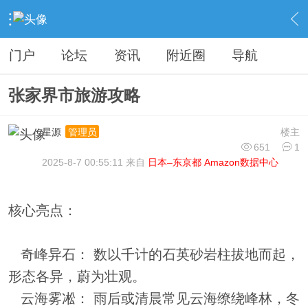
›
分类信息
›
旅游攻略
›
内容
门户
论坛
资讯
附近圈
导航
张家界市旅游攻略
星源
楼主
管理员
651
1
2025-8-7 00:55:11 来自
日本–东京都 Amazon数据中心
核心亮点：
奇峰异石： 数以千计的石英砂岩柱拔地而起，
形态各异，蔚为壮观。
云海雾凇： 雨后或清晨常见云海缭绕峰林，冬