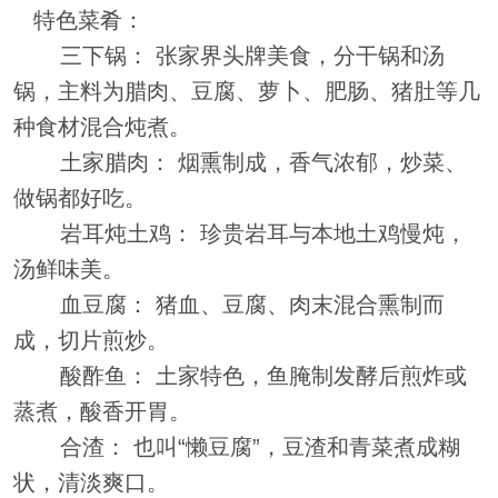
特色菜肴：
三下锅： 张家界头牌美食，分干锅和汤
锅，主料为腊肉、豆腐、萝卜、肥肠、猪肚等几
种食材混合炖煮。
土家腊肉： 烟熏制成，香气浓郁，炒菜、
做锅都好吃。
岩耳炖土鸡： 珍贵岩耳与本地土鸡慢炖，
汤鲜味美。
血豆腐： 猪血、豆腐、肉末混合熏制而
成，切片煎炒。
酸酢鱼： 土家特色，鱼腌制发酵后煎炸或
蒸煮，酸香开胃。
合渣： 也叫“懒豆腐”，豆渣和青菜煮成糊
状，清淡爽口。