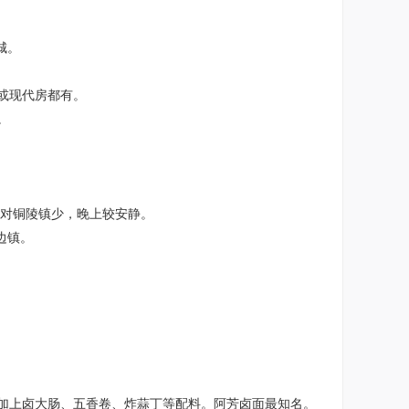
城。
或现代房都有。
。
对铜陵镇少，晚上较安静。
边镇。
加上卤大肠、五香卷、炸蒜丁等配料。阿芳卤面最知名。