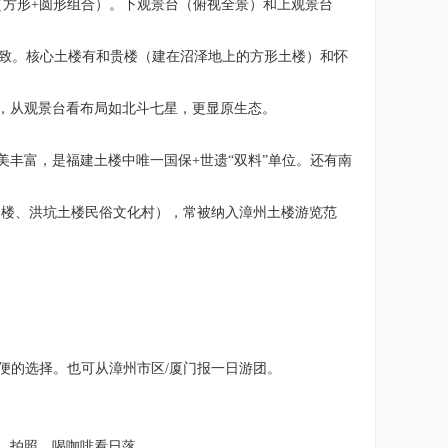
方形+圆形组合）。下观景台（俯视全景）和上观景台
。核心土楼有和贵楼（建在沼泽地上的方形土楼）和怀
，从观景台看布局如北斗七星，更显原生态。
丰富，是福建土楼中唯一国保+世遗“双料”单位。还有南
楼、洪坑土楼民俗文化村），常被纳入漳州土楼游览范
方便的选择。也可从漳州市区/厦门报一日游团。
、拍照、喝咖啡看日落。