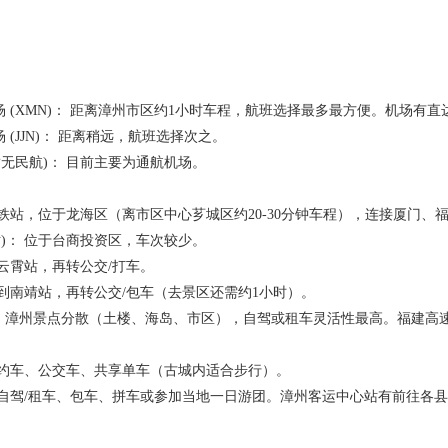
XMN)： 距离漳州市区约1小时车程，航班选择最多最方便。机场有直
JJN)： 距离稍远，航班选择次之。
无民航)： 目前主要为通航机场。
站，位于龙海区（离市区中心芗城区约20-30分钟车程），连接厦门、
)： 位于台商投资区，车次较少。
霄站，再转公交/打车。
南靖站，再转公交/包车（去景区还需约1小时）。
荐！ 漳州景点分散（土楼、海岛、市区），自驾或租车灵活性最高。福建高
车、公交车、共享单车（古城内适合步行）。
驾/租车、包车、拼车或参加当地一日游团。漳州客运中心站有前往各县