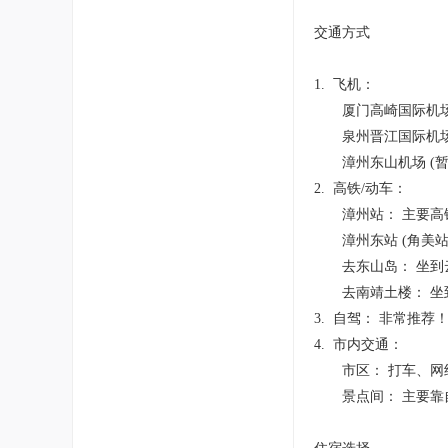
交通方式
1. 飞机：
厦门高崎国际机场 (
泉州晋江国际机场 (
漳州东山机场 (暂
2. 高铁/动车：
漳州站： 主要高铁
漳州东站 (角美站
去东山岛： 坐到云
去南靖土楼： 坐到
3. 自驾： 非常推
4. 市内交通：
市区： 打车、网约
景点间： 主要靠自