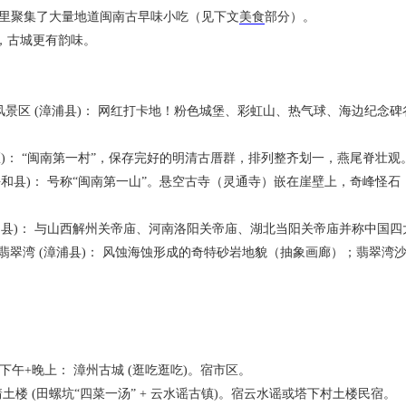
聚集了大量地道闽南古早味小吃（见下文
美食
部分）。
古城更有韵味。
区 (漳浦县)： 网红打卡地！粉色城堡、彩虹山、热气球、海边纪念碑
)： “闽南第一村”，保存完好的明清古厝群，排列整齐划一，燕尾脊壮观
和县)： 号称“闽南第一山”。悬空古寺（灵通寺）嵌在崖壁上，奇峰怪
县)： 与山西解州关帝庙、河南洛阳关帝庙、湖北当阳关帝庙并称中国四
翡翠湾 (漳浦县)： 风蚀海蚀形成的奇特砂岩地貌（抽象画廊）；翡翠湾
午+晚上： 漳州古城 (逛吃逛吃)。宿市区。
土楼 (田螺坑“四菜一汤” + 云水谣古镇)。宿云水谣或塔下村土楼民宿。