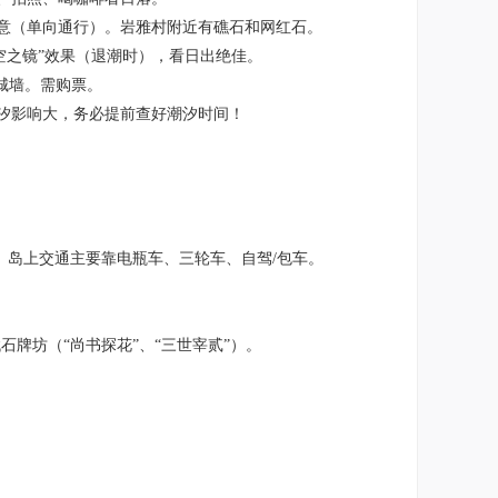
意（单向通行）。岩雅村附近有礁石和网红石。
空之镜”效果（退潮时），看日出绝佳。
城墙。需购票。
汐影响大，务必提前查好潮汐时间！
。岛上交通主要靠电瓶车、三轮车、自驾/包车。
牌坊（“尚书探花”、“三世宰贰”）。