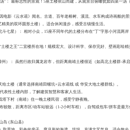
： 最标志性的景观！5座土楼依山而建，从观景台俯瞰犹如四菜一汤（
。
影《云水谣》闻名。古道、百年老榕树、溪流、水车构成诗画般的景致
艺精美的双环圆形土楼）。适合休闲漫步，感受古镇慢生活。
星）： 相对小众，15座不同年代的土楼分布在“丁”字形小河流两岸
楼之王”二宜楼所在地！规模宏大、设计科学、保存完好、壁画彩绘精美
）： 虽然行政归属龙岩市，但距离南靖土楼很近（如高北土楼群-承启
楼（通常选择南靖田螺坑+云水谣线 或 华安大地土楼群线）。
表性土楼内部，了解建筑智慧和客家人生活。
下村（南靖）住一晚土楼民宿，感受宁静夜晚。
分布较散，距离市区/动车站较远（1-2小时车程），自驾或包车/拼车是最
山岛 (东山县)
取景地。彩色的房子、弯月形的海湾、堤坝，充满文艺气息。适合散步