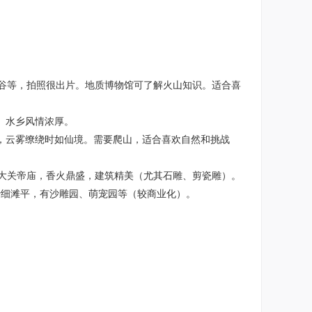
谷等，拍照很出片。地质博物馆可了解火山知识。适合喜
。水乡风情浓厚。
石，云雾缭绕时如仙境。需要爬山，适合喜欢自然和挑战
大关帝庙，香火鼎盛，建筑精美（尤其石雕、剪瓷雕）。
沙细滩平，有沙雕园、萌宠园等（较商业化）。