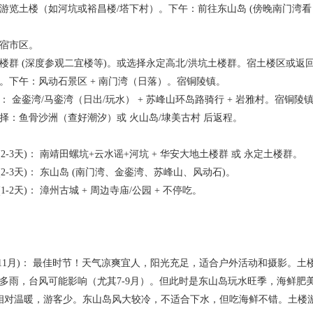
游览土楼（如河坑或裕昌楼/塔下村）。下午：前往东山岛 (傍晚南门湾看
宿市区。
群 (深度参观二宜楼等)。或选择永定高北/洪坑土楼群。宿土楼区或返
。下午：风动石景区 + 南门湾（日落）。宿铜陵镇。
 金銮湾/马銮湾（日出/玩水） + 苏峰山环岛路骑行 + 岩雅村。宿铜陵
：鱼骨沙洲（查好潮汐）或 火山岛/埭美古村 后返程。
3天)： 南靖田螺坑+云水谣+河坑 + 华安大地土楼群 或 永定土楼群。
-3天)： 东山岛 (南门湾、金銮湾、苏峰山、风动石)。
2天)： 漳州古城 + 周边寺庙/公园 + 不停吃。
, 9-11月)： 最佳时节！天气凉爽宜人，阳光充足，适合户外活动和摄影。
 炎热多雨，台风可能影响（尤其7-9月）。但此时是东山岛玩水旺季，海鲜
)： 相对温暖，游客少。东山岛风大较冷，不适合下水，但吃海鲜不错。土楼