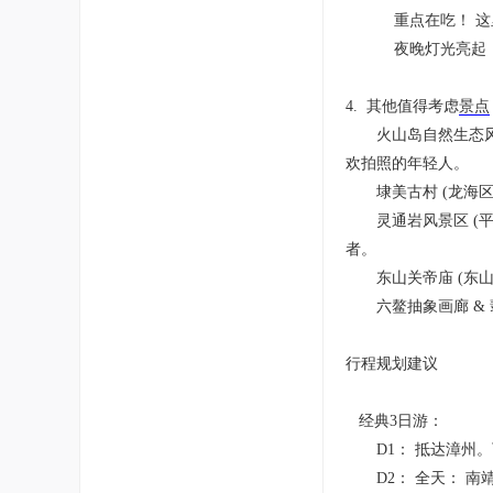
重点在吃！ 这里
夜晚灯光亮起，
4. 其他值得考虑
景点
火山岛自然生态风景
欢拍照的年轻人。
埭美古村 (龙海区
灵通岩风景区 (平
者。
东山关帝庙 (东山
六鳌抽象画廊 & 
行程规划建议
经典3日游：
D1： 抵达漳州。下
D2： 全天： 南靖