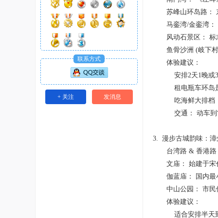
苏峰山环岛路： 东
马銮湾/金銮湾： 
风动石景区： 标志
鱼骨沙洲 (岐下村
联系方式
体验建议：
安排2天1晚或3
租电瓶车环岛是主
+ 关注
发消息
吃海鲜大排档（铜
交通： 动车到“云
3. 漫步古城韵味：漳
台湾路 & 香港路：
文庙： 始建于宋代
伽蓝庙： 国内最
中山公园： 市民休
体验建议：
适合安排半天到一