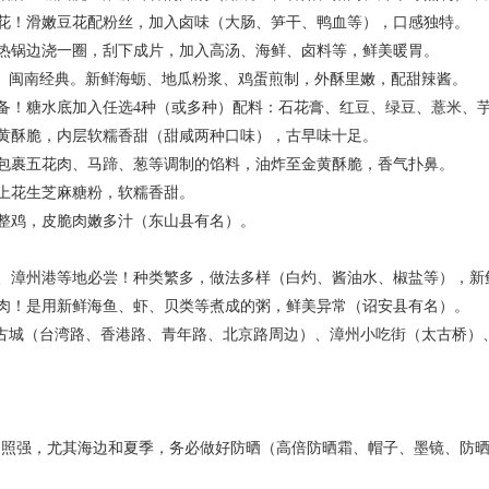
！滑嫩豆花配粉丝，加入卤味（大肠、笋干、鸭血等），口感独特。
锅边浇一圈，刮下成片，加入高汤、海鲜、卤料等，鲜美暖胃。
： 闽南经典。新鲜海蛎、地瓜粉浆、鸡蛋煎制，外酥里嫩，配甜辣酱。
！糖水底加入任选4种（或多种）配料：石花膏、红豆、绿豆、薏米、芋
酥脆，内层软糯香甜（甜咸两种口味），古早味十足。
裹五花肉、马蹄、葱等调制的馅料，油炸至金黄酥脆，香气扑鼻。
花生芝麻糖粉，软糯香甜。
鸡，皮脆肉嫩多汁（东山县有名）。
漳州港等地必尝！种类繁多，做法多样（白灼、酱油水、椒盐等），新
！是用新鲜海鱼、虾、贝类等煮成的粥，鲜美异常（诏安县有名）。
古城（台湾路、香港路、青年路、北京路周边）、漳州小吃街（太古桥）、
福建日照强，尤其海边和夏季，务必做好防晒（高倍防晒霜、帽子、墨镜、防