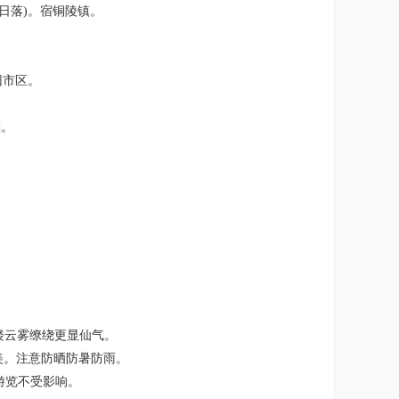
日落)。宿铜陵镇。
回市区。
镇。
土楼云雾缭绕更显仙气。
肥美。注意防晒防暑防雨。
游览不受影响。