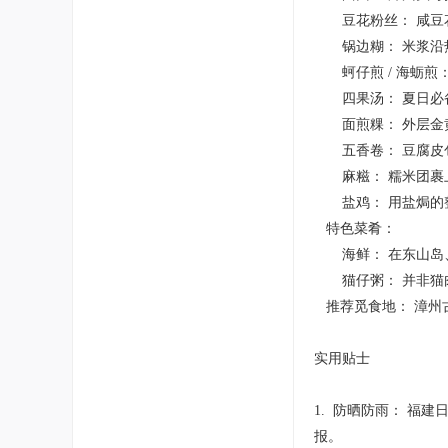
豆花粉丝： 咸豆花
锅边糊： 米浆沿热
蚵仔煎 / 海蛎煎
四果汤： 夏日必备
面煎粿： 外层金黄
五香卷： 豆腐皮包
麻糍： 糯米团裹上
盐鸡： 用盐焗的整
特色菜肴：
海鲜： 在东山岛、
猫仔粥： 并非猫肉
推荐觅食地： 漳州
实用贴士
1. 防晒防雨： 
报。