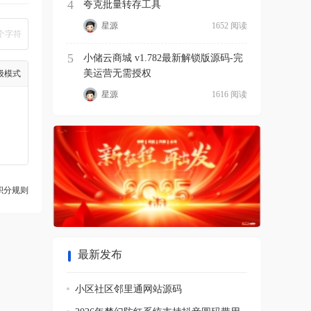
4
夸克批量转存工具
星源
1652 阅读
个字符
5
小储云商城 v1.782最新解锁版源码-完
美运营无需授权
级模式
星源
1616 阅读
积分规则
最新发布
小区社区邻里通网站源码