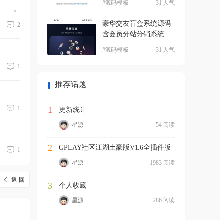
#源码模板
31 人气
隐
藏
豪华交友盲盒系统源码
2
置
含会员分站分销系统
顶
帖
#源码模板
31 人气
1
推荐话题
1
1
更新统计
星源
54 阅读
2
GPLAY社区江湖土豪版V1.6全插件版
1
星源
1983 阅读
返 回
3
个人收藏
星源
286 阅读