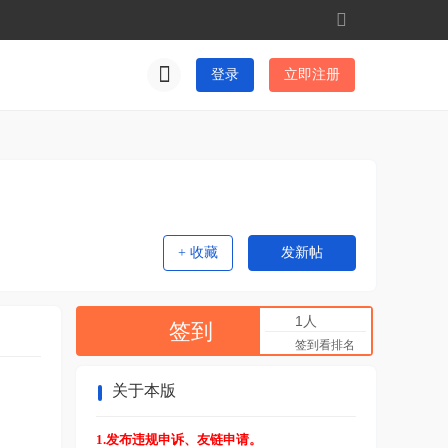
切
换
到
登录
立即注册
窄
版
+ 收藏
发新帖
1人
签到
签到看排名
关于本版
1.发布违规申诉、友链申请。