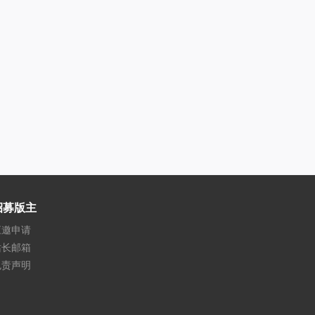
招募版主
应邀申请
站长邮箱
免责声明