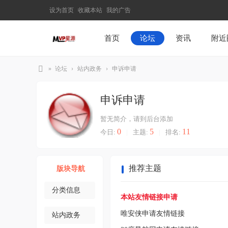
设为首页
收藏本站
我的广告
首页
论坛
资讯
附近
»
论坛
›
站内政务
›
申诉申请
M
申诉申请
V
P
暂无简介，请到后台添加
星
0
5
11
今日:
|
主题:
|
排名:
源
–
推荐主题
版块导航
发
现
分类信息
本站友情链接申请
最
唯安侠申请友情链接
站内政务
有