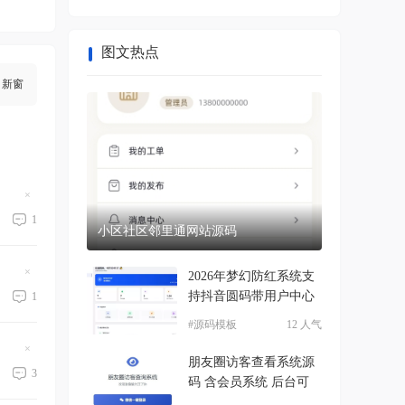
图文热点
新窗
隐
藏
1
置
小区社区邻里通网站源码
顶
帖
2026年梦幻防红系统支
隐
藏
持抖音圆码带用户中心
1
置
顶
#源码模板
12 人气
帖
隐
朋友圈访客查看系统源
藏
3
置
码 含会员系统 后台可
顶
帖