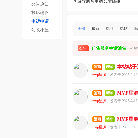
30度导航网申请友情链接
趣
公告通知
的
投诉建议
！
申诉申请
全部
|
最新
|
热门
|
热帖
|
精
站长小屋
广告服务申请通告
公告
@
星
本站帖子
置顶
精华
mvp星源
发表于 2025-2-18
MVP星
置顶
精华
mvp星源
发表于 2025-2-17
MVP星
置顶
精华
mvp星源
发表于 2025-2-18