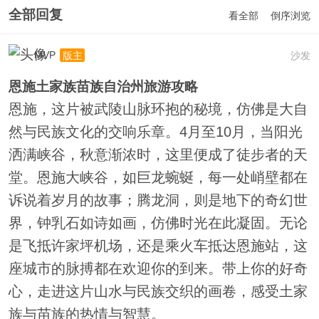
全部回复
看全部
倒序浏览
MVP
沙发
版主
恩施土家族苗族自治州旅游攻略
恩施，这片被武陵山脉环抱的秘境，仿佛是大自
然与民族文化的交响乐章。4月至10月，当阳光
洒满峡谷，秋意渐浓时，这里便成了徒步者的天
堂。恩施大峡谷，如巨龙蜿蜒，每一处峭壁都在
诉说着岁月的故事；腾龙洞，则是地下的奇幻世
界，钟乳石如诗如画，仿佛时光在此凝固。无论
是飞抵许家坪机场，还是乘火车抵达恩施站，这
座城市的脉搏都在欢迎你的到来。带上你的好奇
心，走进这片山水与民族交织的画卷，感受土家
族与苗族的热情与智慧。